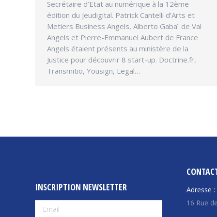
Secrétaire d’Etat au numérique à la 12ème
édition du Jeudigital. Patrick Cantelli d’Arts et
Metiers Business Angels, Alberto Gabaï de Val
Angels et Pierre-Emmanuel Aubert de France
Angels étaient présents au ministère de la
Justice pour découvrir 8 start-up. Doctrine.fr,
Transmitio, Yousign, Legal…
CONTAC
INSCRIPTION NEWSLETTER
Adresse :
16 Rue de