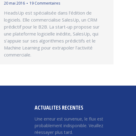
20 mai 2016
19 Commentaires
HeadsUp est spécialisée dans l’édition de
logiciels. Elle commercialise SalesUp, un CRM
prédictif pour le B2B. La start-up propose sur
une plateforme logicielle inédite, SalesUp, qui
s’appuie sur ses algorithmes prédictifs et le
Machine Learning pour extrapoler l’activité
commerciale.
ACTUALITES RECENTES
Une erreur est survenue, le flux est
probablement indisponible. Veuillez
réessayer plus tard.