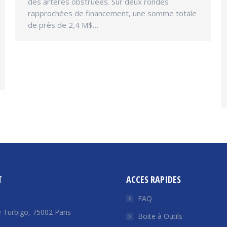
des artères obstruées. Sur deux rondes
rapprochées de financement, une somme totale
de près de 2,4 M$…
T
ACCES RAPIDES
FAQ
 Turbigo, 75002 Paris
Boite à Outils