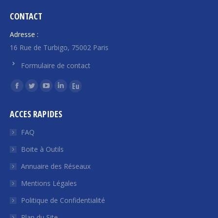
CONTACT
Adresse :
16 Rue de Turbigo, 75002 Paris
Formulaire de contact
Trouvez nous sur :
La
La
La
La
La
page
page
page
page
page
ACCES RAPIDES
Facebook
Twitter
YouTube
LinkedIn
Euroquity
s'ouvre
s'ouvre
s'ouvre
s'ouvre
s'ouvre
FAQ
dans
dans
dans
dans
dans
Boite à Outils
une
une
une
une
une
Annuaire des Réseaux
nouvelle
nouvelle
nouvelle
nouvelle
nouvelle
fenêtre
fenêtre
fenêtre
fenêtre
fenêtre
Mentions Légales
Politique de Confidentialité
Plan du Site