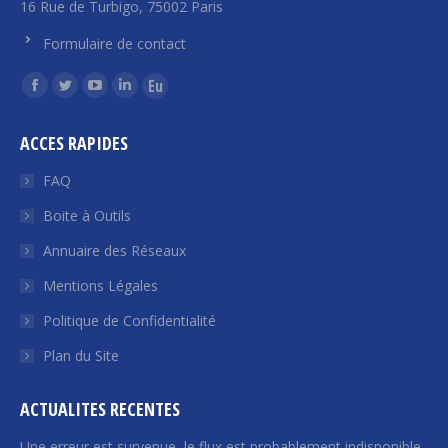
16 Rue de Turbigo, 75002 Paris
Formulaire de contact
Trouvez nous sur :
La
La
La
La
La
page
page
page
page
page
ACCES RAPIDES
Facebook
Twitter
YouTube
LinkedIn
Euroquity
s'ouvre
s'ouvre
s'ouvre
s'ouvre
s'ouvre
FAQ
dans
dans
dans
dans
dans
Boite à Outils
une
une
une
une
une
Annuaire des Réseaux
nouvelle
nouvelle
nouvelle
nouvelle
nouvelle
fenêtre
fenêtre
fenêtre
fenêtre
fenêtre
Mentions Légales
Politique de Confidentialité
Plan du Site
ACTUALITES RECENTES
Une erreur est survenue, le flux est probablement indisponible.