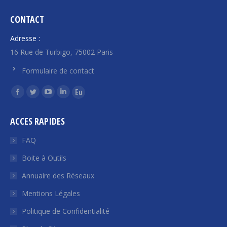
CONTACT
Adresse :
16 Rue de Turbigo, 75002 Paris
Formulaire de contact
Trouvez nous sur :
La
La
La
La
La
page
page
page
page
page
ACCES RAPIDES
Facebook
Twitter
YouTube
LinkedIn
Euroquity
s'ouvre
s'ouvre
s'ouvre
s'ouvre
s'ouvre
FAQ
dans
dans
dans
dans
dans
Boite à Outils
une
une
une
une
une
Annuaire des Réseaux
nouvelle
nouvelle
nouvelle
nouvelle
nouvelle
fenêtre
fenêtre
fenêtre
fenêtre
fenêtre
Mentions Légales
Politique de Confidentialité