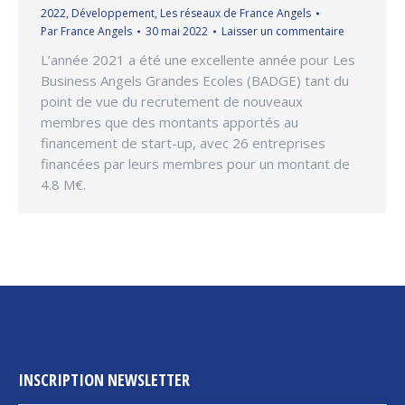
2022
,
Développement
,
Les réseaux de France Angels
Par
France Angels
30 mai 2022
Laisser un commentaire
L’année 2021 a été une excellente année pour Les
Business Angels Grandes Ecoles (BADGE) tant du
point de vue du recrutement de nouveaux
membres que des montants apportés au
financement de start-up, avec 26 entreprises
financées par leurs membres pour un montant de
4.8 M€.
INSCRIPTION NEWSLETTER