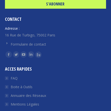
CONTACT
Adresse :
16 Rue de Turbigo, 75002 Paris
Formulaire de contact
Trouvez nous sur :
La
La
La
La
La
page
page
page
page
page
ACCES RAPIDES
Facebook
Twitter
YouTube
LinkedIn
Euroquity
s'ouvre
s'ouvre
s'ouvre
s'ouvre
s'ouvre
FAQ
dans
dans
dans
dans
dans
Boite à Outils
une
une
une
une
une
Annuaire des Réseaux
nouvelle
nouvelle
nouvelle
nouvelle
nouvelle
fenêtre
fenêtre
fenêtre
fenêtre
fenêtre
Mentions Légales