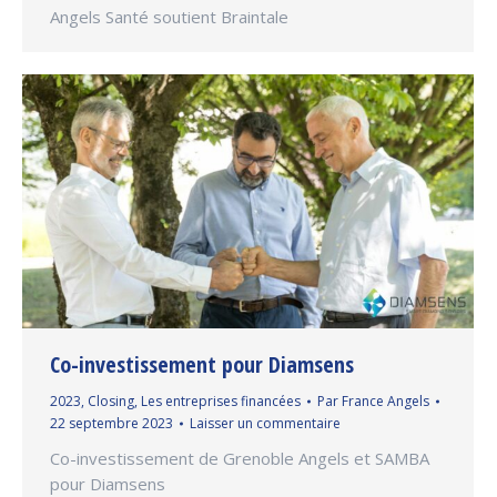
Angels Santé soutient Braintale
Co-investissement pour Diamsens
2023
,
Closing
,
Les entreprises financées
Par
France Angels
22 septembre 2023
Laisser un commentaire
Co-investissement de Grenoble Angels et SAMBA
pour Diamsens