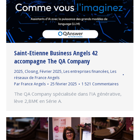
Saint-Etienne Business Angels 42
accompagne The QA Company
2025
,
Closing
,
Février 2025
,
Les entreprises financées
,
Les
réseaux de France Angels
Par
France Angels
25 février 2025
1 521 Commentaires
The QA Company spécialisée dans l’IA générative,
lève 2,8M€ en Série A.