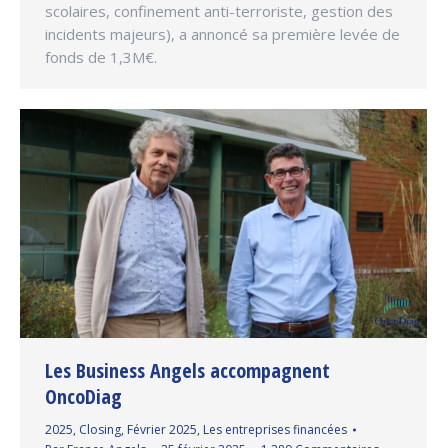
scolaires, confinement anti-terroriste, gestion des
incidents majeurs), a annoncé sa première levée de
fonds de 1,3M€.
Les Business Angels accompagnent
OncoDiag
2025
,
Closing
,
Février 2025
,
Les entreprises financées