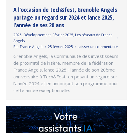
A l’occasion de tech&fest, Grenoble Angels
partage un regard sur 2024 et lance 2025,
l’année de ses 20 ans
2025
,
Développement
,
Février 2025
,
Les réseaux de France
Angels
Par
France Angels
25 février 2025
Laisser un commentaire
Grenoble Angels, la Communauté des investisseurs
de proximité de l’Isère, membre de la fédération
France Angels, lance 2025 : l’année de son 20ème
anniversaire à Tech&Fest, en posant un regard sur
l’année 2024 et en annonçant son programme pour
cette année exceptionnelle.