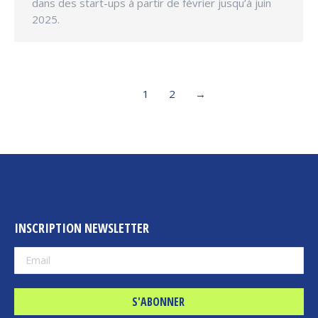
dans des start-ups à partir de février jusqu’à juin
2025.
1
2
→
INSCRIPTION NEWSLETTER