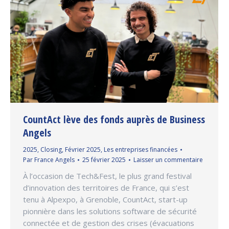
CountAct lève des fonds auprès de Business
Angels
2025
,
Closing
,
Février 2025
,
Les entreprises financées
Par
France Angels
25 février 2025
Laisser un commentaire
À l’occasion de Tech&Fest, le plus grand festival
d’innovation des territoires de France, qui s’est
tenu à Alpexpo, à Grenoble, CountAct, start-up
pionnière dans les solutions software de sécurité
connectée et de gestion des crises (évacuations