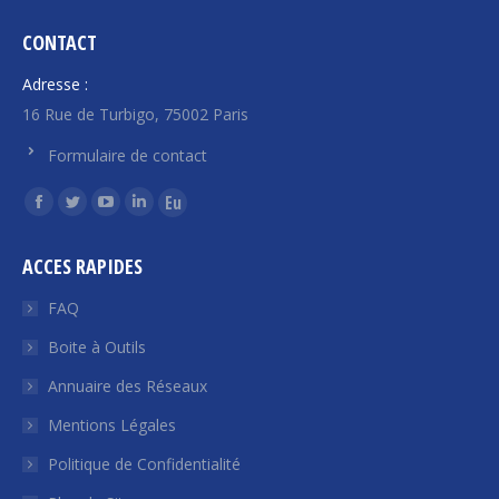
CONTACT
Adresse :
16 Rue de Turbigo, 75002 Paris
Formulaire de contact
Trouvez nous sur :
La
La
La
La
La
page
page
page
page
page
ACCES RAPIDES
Facebook
Twitter
YouTube
LinkedIn
Euroquity
s'ouvre
s'ouvre
s'ouvre
s'ouvre
s'ouvre
FAQ
dans
dans
dans
dans
dans
Boite à Outils
une
une
une
une
une
Annuaire des Réseaux
nouvelle
nouvelle
nouvelle
nouvelle
nouvelle
fenêtre
fenêtre
fenêtre
fenêtre
fenêtre
Mentions Légales
Politique de Confidentialité