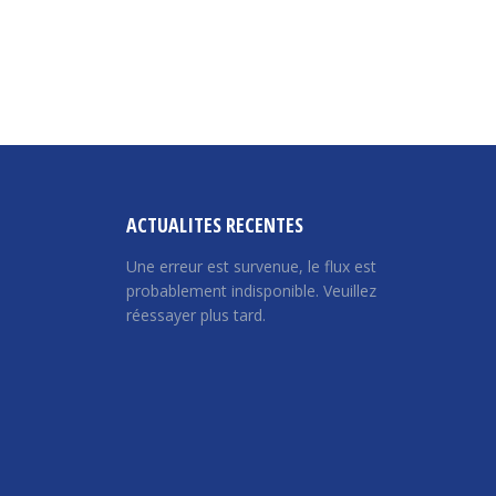
ACTUALITES RECENTES
Une erreur est survenue, le flux est
probablement indisponible. Veuillez
réessayer plus tard.