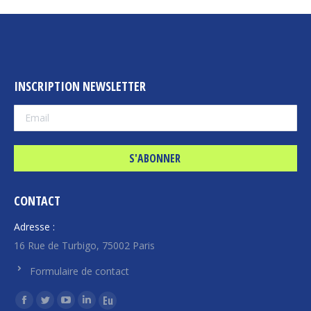
INSCRIPTION NEWSLETTER
CONTACT
Adresse :
16 Rue de Turbigo, 75002 Paris
Formulaire de contact
Trouvez nous sur :
La
La
La
La
La