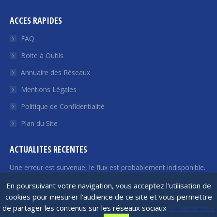
page
page
page
page
page
ACCES RAPIDES
Facebook
Twitter
YouTube
LinkedIn
Euroquity
s'ouvre
s'ouvre
s'ouvre
s'ouvre
s'ouvre
FAQ
dans
dans
dans
dans
dans
Boite à Outils
une
une
une
une
une
Annuaire des Réseaux
nouvelle
nouvelle
nouvelle
nouvelle
nouvelle
fenêtre
fenêtre
fenêtre
fenêtre
fenêtre
Mentions Légales
Politique de Confidentialité
Plan du Site
ACTUALITES RECENTES
Une erreur est survenue, le flux est probablement indisponible.
Veuillez réessayer plus tard.
En poursuivant votre navigation, vous acceptez l’utilisation de
cookies pour mesurer l’audience de ce site et vous permettre
de partager les contenus sur les réseaux sociaux
En savoir plus