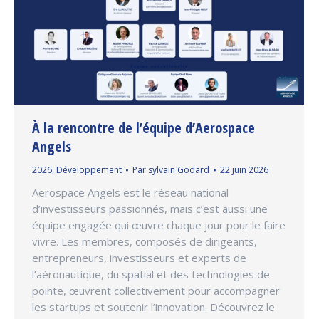
À la rencontre de l’équipe d’Aerospace
Angels
2026
,
Développement
Par
sylvain Godard
22 juin 2026
Aerospace Angels est le réseau national
d’investisseurs passionnés, mais c’est aussi une
équipe engagée qui œuvre chaque jour pour le faire
vivre. Les membres, composés de dirigeants,
entrepreneurs, investisseurs et experts de
l’aéronautique, du spatial et des technologies de
pointe, œuvrent collectivement pour accompagner
les startups et soutenir l’innovation. Découvrez le