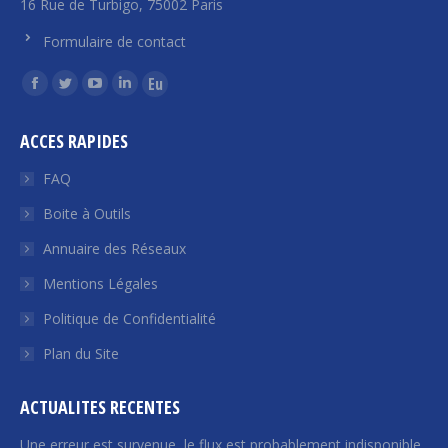
16 Rue de Turbigo, 75002 Paris
Formulaire de contact
Trouvez nous sur :
La
La
La
La
La
page
page
page
page
page
ACCES RAPIDES
Facebook
Twitter
YouTube
LinkedIn
Euroquity
s'ouvre
s'ouvre
s'ouvre
s'ouvre
s'ouvre
FAQ
dans
dans
dans
dans
dans
Boite à Outils
une
une
une
une
une
Annuaire des Réseaux
nouvelle
nouvelle
nouvelle
nouvelle
nouvelle
fenêtre
fenêtre
fenêtre
fenêtre
fenêtre
Mentions Légales
Politique de Confidentialité
Plan du Site
ACTUALITES RECENTES
Une erreur est survenue, le flux est probablement indisponible.