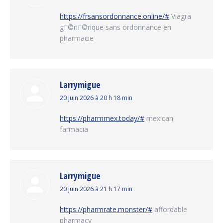
:
https://frsansordonnance.online/#
Viagra
gГ©nГ©rique sans ordonnance en
pharmacie
Larrymigue
dit
20 juin 2026 à 20 h 18 min
:
https://pharmmex.today/#
mexican
farmacia
Larrymigue
dit
20 juin 2026 à 21 h 17 min
:
https://pharmrate.monster/#
affordable
pharmacy