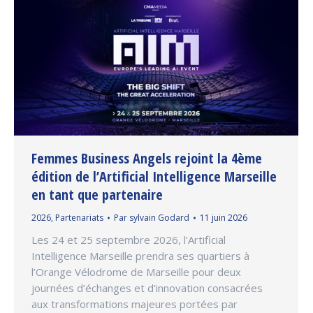
Femmes Business Angels rejoint la 4ème
édition de l’Artificial Intelligence Marseille
en tant que partenaire
2026
,
Partenariats
Par
sylvain Godard
11 juin 2026
Les 24 et 25 septembre 2026, l’Artificial
Intelligence Marseille prendra ses quartiers à
l’Orange Vélodrome de Marseille pour deux
journées d’échanges et d’innovation consacrées
aux transformations majeures portées par