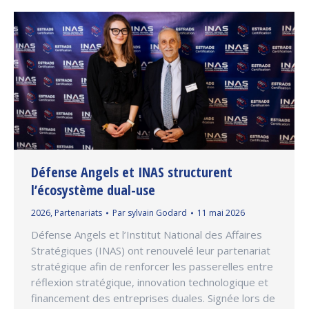
Défense Angels et INAS structurent
l’écosystème dual-use
2026
,
Partenariats
Par
sylvain Godard
11 mai 2026
Défense Angels et l’Institut National des Affaires
Stratégiques (INAS) ont renouvelé leur partenariat
stratégique afin de renforcer les passerelles entre
réflexion stratégique, innovation technologique et
financement des entreprises duales. Signée lors de