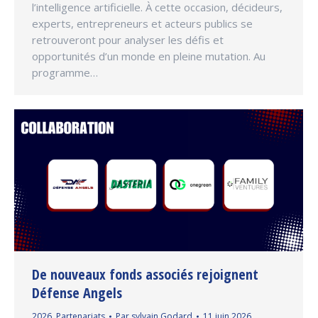
l’intelligence artificielle. À cette occasion, décideurs,
experts, entrepreneurs et acteurs publics se
retrouveront pour analyser les défis et
opportunités d’un monde en pleine mutation. Au
programme…
De nouveaux fonds associés rejoignent
Défense Angels
2026
,
Partenariats
Par
sylvain Godard
11 juin 2026