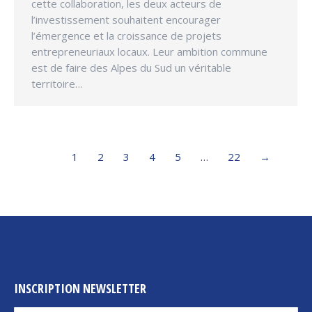
cette collaboration, les deux acteurs de
l’investissement souhaitent encourager
l’émergence et la croissance de projets
entrepreneuriaux locaux. Leur ambition commune
est de faire des Alpes du Sud un véritable
territoire…
1
2
3
4
5
…
22
→
INSCRIPTION NEWSLETTER