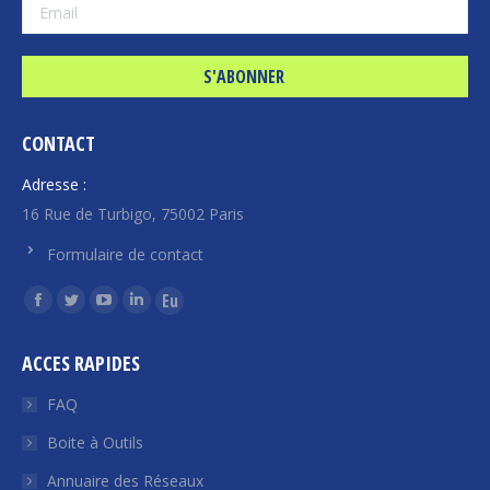
CONTACT
Adresse :
16 Rue de Turbigo, 75002 Paris
Formulaire de contact
Trouvez nous sur :
La
La
La
La
La
page
page
page
page
page
ACCES RAPIDES
Facebook
Twitter
YouTube
LinkedIn
Euroquity
s'ouvre
s'ouvre
s'ouvre
s'ouvre
s'ouvre
FAQ
dans
dans
dans
dans
dans
Boite à Outils
une
une
une
une
une
Annuaire des Réseaux
nouvelle
nouvelle
nouvelle
nouvelle
nouvelle