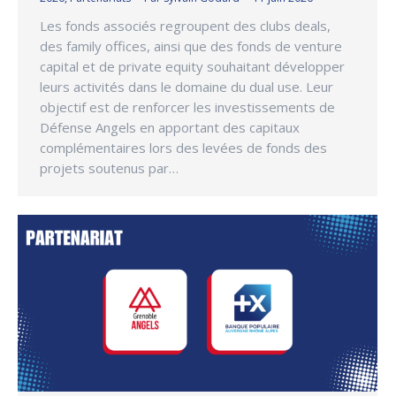
Les fonds associés regroupent des clubs deals,
des family offices, ainsi que des fonds de venture
capital et de private equity souhaitant développer
leurs activités dans le domaine du dual use. Leur
objectif est de renforcer les investissements de
Défense Angels en apportant des capitaux
complémentaires lors des levées de fonds des
projets soutenus par…