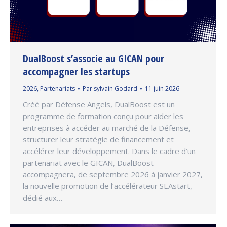
DualBoost s’associe au GICAN pour
accompagner les startups
2026
,
Partenariats
Par
sylvain Godard
11 juin 2026
Créé par Défense Angels, DualBoost est un
programme de formation conçu pour aider les
entreprises à accéder au marché de la Défense,
structurer leur stratégie de financement et
accélérer leur développement. Dans le cadre d’un
partenariat avec le GICAN, DualBoost
accompagnera, de septembre 2026 à janvier 2027,
la nouvelle promotion de l’accélérateur SEAstart,
dédié aux…