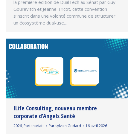
la première édition de DualTech au Sénat par Guy
Gourevitch et Jeanne Tricot, cette convention
s’inscrit dans une volonté commune de structurer
un écosystème dual-use…
ILife Consulting, nouveau membre
corporate d’Angels Santé
2026
,
Partenariats
Par
sylvain Godard
16 avril 2026