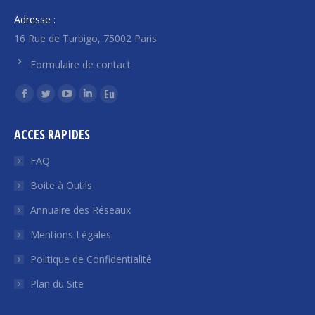
Adresse :
16 Rue de Turbigo, 75002 Paris
Formulaire de contact
Trouvez nous sur :
La
La
La
La
La
page
page
page
page
page
ACCES RAPIDES
Facebook
Twitter
YouTube
LinkedIn
Euroquity
s'ouvre
s'ouvre
s'ouvre
s'ouvre
s'ouvre
FAQ
dans
dans
dans
dans
dans
Boite à Outils
une
une
une
une
une
Annuaire des Réseaux
nouvelle
nouvelle
nouvelle
nouvelle
nouvelle
fenêtre
fenêtre
fenêtre
fenêtre
fenêtre
Mentions Légales
Politique de Confidentialité
Plan du Site