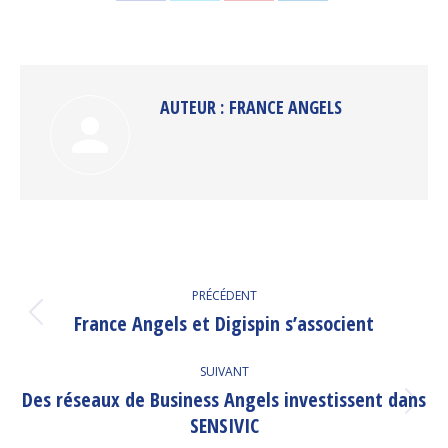
sur
sur
sur
sur
Facebook
Twitter
Pinterest
LinkedIn
AUTEUR :
FRANCE ANGELS
NAVIGATION
PRÉCÉDENT
ARTICLE
France Angels et Digispin s’associent
Article
précédent
:
SUIVANT
Des réseaux de Business Angels investissent dans
Article
SENSIVIC
suivant