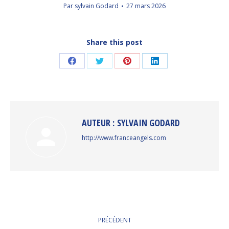
Par
sylvain Godard
27 mars 2026
Share this post
Partager
Partager
Partager
Partager
sur
sur
sur
sur
Facebook
Twitter
Pinterest
LinkedIn
AUTEUR :
SYLVAIN GODARD
http://www.franceangels.com
NAVIGATION
PRÉCÉDENT