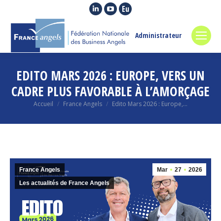
La
La
La
page
page
page
LinkedIn
YouTube
Euroquity
Administrateur
s'ouvre
s'ouvre
s'ouvre
dans
dans
dans
EDITO MARS 2026 : EUROPE, VERS UN
une
une
une
nouvelle
nouvelle
nouvelle
CADRE PLUS FAVORABLE À L’AMORÇAGE
fenêtre
fenêtre
fenêtre
Vous êtes ici :
Accueil
France Angels
Edito Mars 2026 : Europe,…
France Angels
Mar
27
2026
Les actualités de France Angels