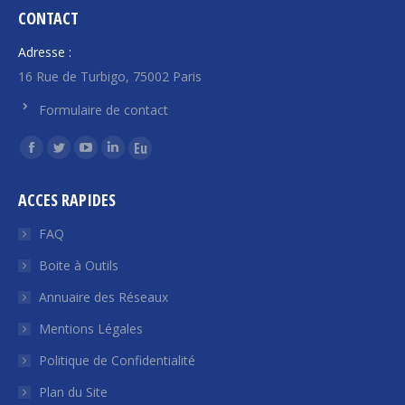
CONTACT
Adresse :
16 Rue de Turbigo, 75002 Paris
Formulaire de contact
Trouvez nous sur :
La
La
La
La
La
page
page
page
page
page
ACCES RAPIDES
Facebook
Twitter
YouTube
LinkedIn
Euroquity
s'ouvre
s'ouvre
s'ouvre
s'ouvre
s'ouvre
FAQ
dans
dans
dans
dans
dans
Boite à Outils
une
une
une
une
une
Annuaire des Réseaux
nouvelle
nouvelle
nouvelle
nouvelle
nouvelle
fenêtre
fenêtre
fenêtre
fenêtre
fenêtre
Mentions Légales
Politique de Confidentialité
Plan du Site