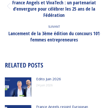
ARTICLE
France Angels et VivaTech : un partenariat
d’envergure pour célébrer les 25 ans de la
Article
précédent
Fédération
:
SUIVANT
Lancement de la 3ème édition du concours 101
Article
femmes entrepreneures
suivant
:
RELATED POSTS
Edito Juin 2026
24 juin 2026
France Angels rejoint European