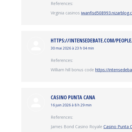
References:
Virginia casinos
iwanfisd508993.nizarblog
HTTPS://INTENSEDEBATE.COM/PEOPLE
dit
30 mai 2026 à 23 h 04 min
:
References:
William hill bonus code
https://intensedeb
CASINO PUNTA CANA
dit
16 juin 2026 à 8 h 29 min
:
References:
James Bond Casino Royale
Casino Punta 