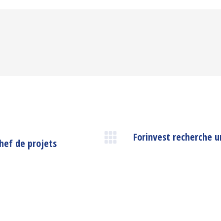
Facebook
Twitter
Pinterest
LinkedIn
Forinvest recherche 
hef de projets
Article
suivant
: