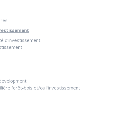
ires
nvestissement
été d’investissement
estissement
s development
lière forêt-bois et/ou l’investissement