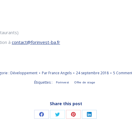
taurants)
tion à
contact@forinvest-ba.fr
orie :
Développement
Par
France Angels
24 septembre 2018
5 Comment
Étiquettes :
Forinvest
Offre de stage
Share this post
Partager
Partager
Partager
Partager
sur
sur
sur
sur