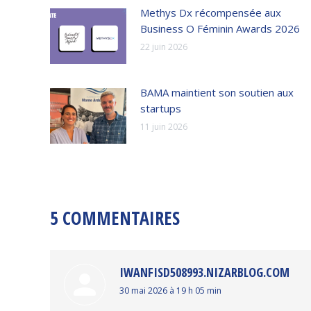
Methys Dx récompensée aux
Business O Féminin Awards 2026
22 juin 2026
BAMA maintient son soutien aux
startups
11 juin 2026
5 COMMENTAIRES
IWANFISD508993.NIZARBLOG.COM
dit
30 mai 2026 à 19 h 05 min
: