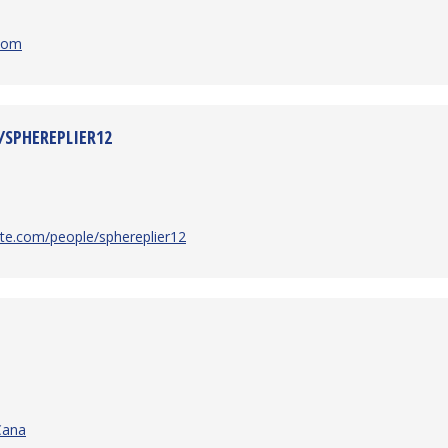
.com
/SPHEREPLIER12
ate.com/people/sphereplier12
Cana