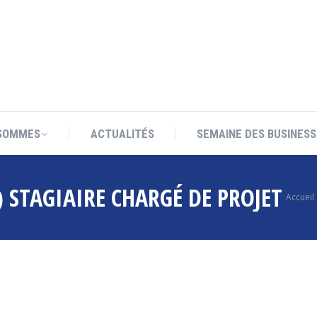
SOMMES
ACTUALITÉS
SEMAINE DES BUSINESS
SOMMES
ACTUALITÉS
SEMAINE DES BUSINESS
 STAGIAIRE CHARGÉ DE PROJET
Vous êt
Accueil