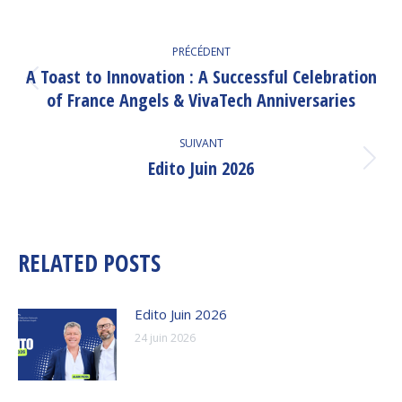
NAVIGATION
PRÉCÉDENT
ARTICLE
A Toast to Innovation : A Successful Celebration
Article
of France Angels & VivaTech Anniversaries
précédent
:
SUIVANT
Edito Juin 2026
Article
suivant
:
RELATED POSTS
Edito Juin 2026
24 juin 2026