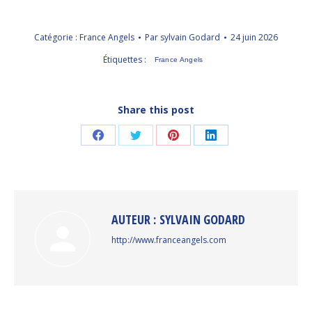
Catégorie :
France Angels
Par
sylvain Godard
24 juin 2026
Étiquettes :
France Angels
Share this post
Partager
Partager
Partager
Partager
sur
sur
sur
sur
Facebook
Twitter
Pinterest
LinkedIn
AUTEUR :
SYLVAIN GODARD
http://www.franceangels.com