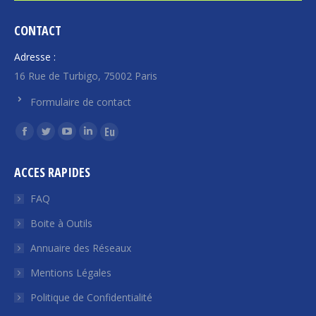
CONTACT
Adresse :
16 Rue de Turbigo, 75002 Paris
Formulaire de contact
Trouvez nous sur :
La
La
La
La
La
page
page
page
page
page
ACCES RAPIDES
Facebook
Twitter
YouTube
LinkedIn
Euroquity
s'ouvre
s'ouvre
s'ouvre
s'ouvre
s'ouvre
FAQ
dans
dans
dans
dans
dans
Boite à Outils
une
une
une
une
une
Annuaire des Réseaux
nouvelle
nouvelle
nouvelle
nouvelle
nouvelle
fenêtre
fenêtre
fenêtre
fenêtre
fenêtre
Mentions Légales
Politique de Confidentialité