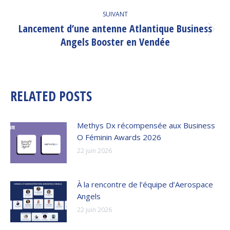
SUIVANT
Lancement d’une antenne Atlantique Business
Article
Angels Booster en Vendée
suivant
:
RELATED POSTS
Methys Dx récompensée aux Business
O Féminin Awards 2026
22 juin 2026
À la rencontre de l’équipe d’Aerospace
Angels
22 juin 2026