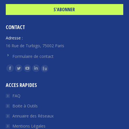
CONTACT
Adresse :
16 Rue de Turbigo, 75002 Paris
Formulaire de contact
Trouvez nous sur :
La
La
La
La
La
page
page
page
page
page
ACCES RAPIDES
Facebook
Twitter
YouTube
LinkedIn
Euroquity
s'ouvre
s'ouvre
s'ouvre
s'ouvre
s'ouvre
FAQ
dans
dans
dans
dans
dans
Boite à Outils
une
une
une
une
une
Annuaire des Réseaux
nouvelle
nouvelle
nouvelle
nouvelle
nouvelle
fenêtre
fenêtre
fenêtre
fenêtre
fenêtre
Mentions Légales