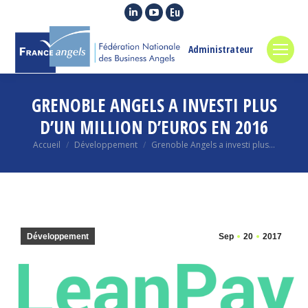
La
La
La
page
page
page
LinkedIn
YouTube
Euroquity
Administrateur
s'ouvre
s'ouvre
s'ouvre
dans
dans
dans
GRENOBLE ANGELS A INVESTI PLUS
une
une
une
nouvelle
nouvelle
nouvelle
D’UN MILLION D’EUROS EN 2016
fenêtre
fenêtre
fenêtre
Vous êtes ici :
Accueil
Développement
Grenoble Angels a investi plus…
Développement
Sep
20
2017