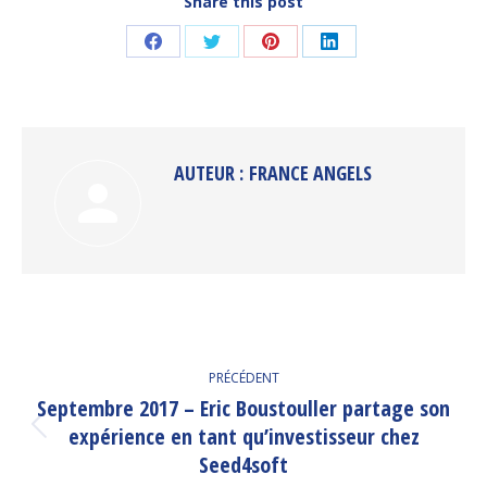
Share this post
Partager
Partager
Partager
Partager
sur
sur
sur
sur
Facebook
Twitter
Pinterest
LinkedIn
AUTEUR :
FRANCE ANGELS
NAVIGATION
PRÉCÉDENT
ARTICLE
Septembre 2017 – Eric Boustouller partage son
expérience en tant qu’investisseur chez
Article
précédent
Seed4soft
: