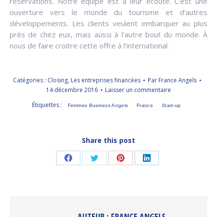
réservations. Notre équipe est à leur écoute. C’est une
ouverture vers le monde du tourisme et d’autres
développements. Les clients veulent embarquer au plus
près de chez eux, mais aussi à l’autre bout du monde. À
nous de faire croitre cette offre à l’international.
Catégories :
Closing
,
Les entreprises financées
Par
France Angels
14 décembre 2016
Laisser un commentaire
Étiquettes :
Femmes Business Angels
France
Start-up
Share this post
Partager
Partager
Partager
Partager
sur
sur
sur
sur
Facebook
Twitter
Pinterest
LinkedIn
AUTEUR :
FRANCE ANGELS