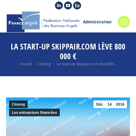
La
La
La
page
page
page
LinkedIn
YouTube
Euroquity
Administrateur
s'ouvre
s'ouvre
s'ouvre
dans
dans
dans
LA START-UP SKIPPAIR.COM LÈVE 800
une
une
une
nouvelle
nouvelle
nouvelle
000 €
fenêtre
fenêtre
fenêtre
Vous êtes ici :
Accueil
Closing
La start-up Skippair.com lève 800…
Closing
Déc
14
2016
Les entreprises financées