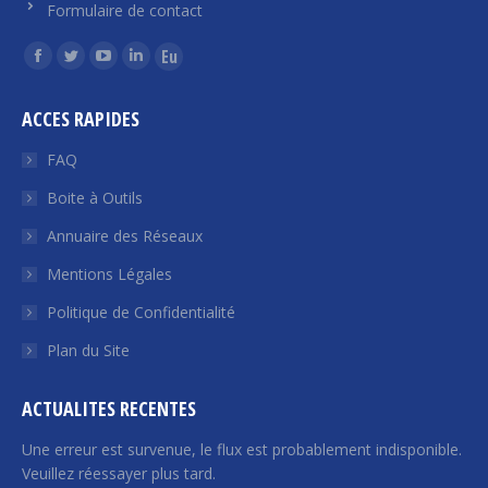
Formulaire de contact
Trouvez nous sur :
La
La
La
La
La
page
page
page
page
page
ACCES RAPIDES
Facebook
Twitter
YouTube
LinkedIn
Euroquity
s'ouvre
s'ouvre
s'ouvre
s'ouvre
s'ouvre
FAQ
dans
dans
dans
dans
dans
Boite à Outils
une
une
une
une
une
Annuaire des Réseaux
nouvelle
nouvelle
nouvelle
nouvelle
nouvelle
fenêtre
fenêtre
fenêtre
fenêtre
fenêtre
Mentions Légales
Politique de Confidentialité
Plan du Site
ACTUALITES RECENTES
Une erreur est survenue, le flux est probablement indisponible.
Veuillez réessayer plus tard.