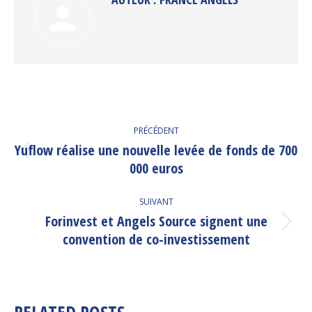
NAVIGATION
PRÉCÉDENT
ARTICLE
Yuflow réalise une nouvelle levée de fonds de 700
Article
000 euros
précédent
:
SUIVANT
Forinvest et Angels Source signent une
Article
convention de co-investissement
suivant
: