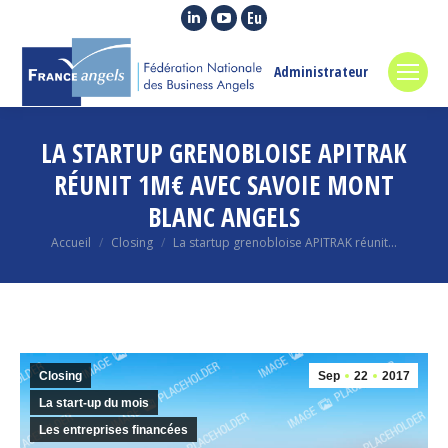
La
La
La
page
page
page
LinkedIn
YouTube
Euroquity
Administrateur
s'ouvre
s'ouvre
s'ouvre
dans
dans
dans
LA STARTUP GRENOBLOISE APITRAK
une
une
une
nouvelle
nouvelle
nouvelle
RÉUNIT 1M€ AVEC SAVOIE MONT
fenêtre
fenêtre
fenêtre
BLANC ANGELS
Vous êtes ici :
Accueil
Closing
La startup grenobloise APITRAK réunit…
Closing
Sep
22
2017
La start-up du mois
Les entreprises financées