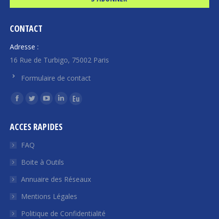
CONTACT
Adresse :
16 Rue de Turbigo, 75002 Paris
Formulaire de contact
Trouvez nous sur :
La
La
La
La
La
page
page
page
page
page
ACCES RAPIDES
Facebook
Twitter
YouTube
LinkedIn
Euroquity
s'ouvre
s'ouvre
s'ouvre
s'ouvre
s'ouvre
FAQ
dans
dans
dans
dans
dans
Boite à Outils
une
une
une
une
une
Annuaire des Réseaux
nouvelle
nouvelle
nouvelle
nouvelle
nouvelle
fenêtre
fenêtre
fenêtre
fenêtre
fenêtre
Mentions Légales
Politique de Confidentialité