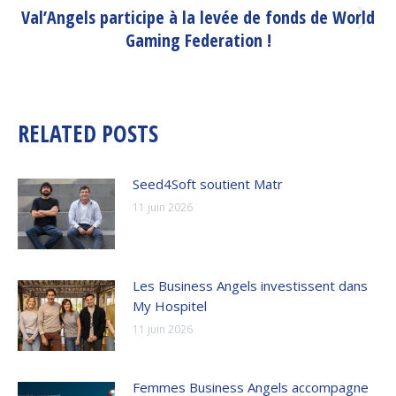
Val’Angels participe à la levée de fonds de World
Article
Gaming Federation !
suivant
:
RELATED POSTS
Seed4Soft soutient Matr
11 juin 2026
Les Business Angels investissent dans
My Hospitel
11 juin 2026
Femmes Business Angels accompagne