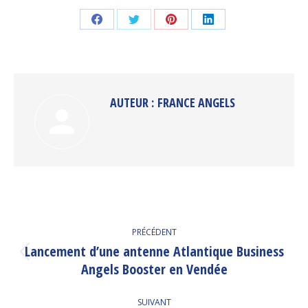
Partager
Partager
Partager
Partager
sur
sur
sur
sur
Facebook
Twitter
Pinterest
LinkedIn
AUTEUR :
FRANCE ANGELS
NAVIGATION
PRÉCÉDENT
ARTICLE
Lancement d’une antenne Atlantique Business
Article
Angels Booster en Vendée
précédent
:
SUIVANT