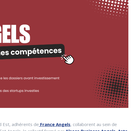
d Est, adhérents de
France Angels
, collaborent au sein de
st Angels, le collectif formé par
Alsace Business Angels
,
Arts