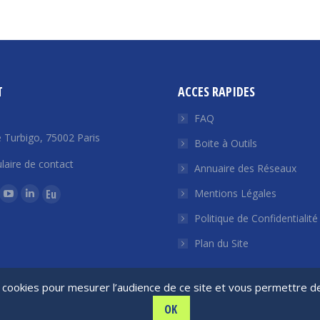
T
ACCES RAPIDES
FAQ
 Turbigo, 75002 Paris
Boite à Outils
laire de contact
Annuaire des Réseaux
ous sur :
Mentions Légales
La
La
La
Politique de Confidentialité
ge
page
page
page
ok
tter
YouTube
LinkedIn
Euroquity
Plan du Site
ouvre
s'ouvre
s'ouvre
s'ouvre
ns
dans
dans
dans
de cookies pour mesurer l’audience de ce site et vous permettre 
e
une
une
une
OK
e
uvelle
nouvelle
nouvelle
France Angels | 2026 © Tous droits réservés
nouvelle