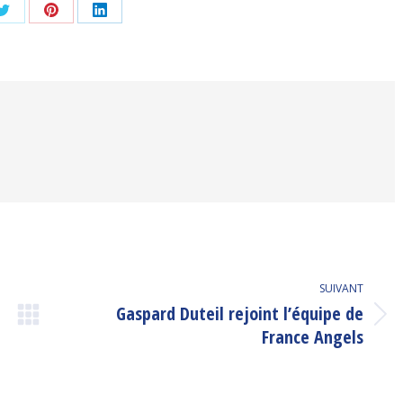
er
Partager
Partager
Partager
sur
sur
sur
ook
Twitter
Pinterest
LinkedIn
SUIVANT
Gaspard Duteil rejoint l’équipe de
Article
France Angels
suivant
: