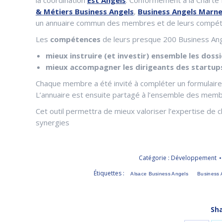
& Métiers Business Angels
,
Business Angels Marn
un annuaire commun des membres et de leurs compé
Les
compétences
de leurs presque 200 Business An
mieux instruire (et investir) ensemble les dos
mieux accompagner les dirigeants des startups
Chaque membre a été invité à compléter un formulaire 
L’annuaire est ensuite partagé à l’ensemble des mem
Cet outil permettra de mieux valoriser l’expertise de 
synergies
Catégorie :
Développement
Étiquettes :
Alsace Business Angels
Business 
Sha