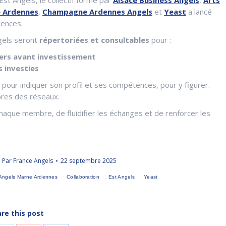
e Ardennes
,
Champagne Ardennes Angels
et
Yeast
a lancé
tences.
gels seront
répertoriées et consultables
pour :
siers avant investissement
 investies
pour indiquer son profil et ses compétences, pour y figurer.
bres des réseaux.
chaque membre, de fluidifier les échanges et de renforcer les
Par
France Angels
22 septembre 2025
Angels Marne Ardennes
Collaboration
Est Angels
Yeast
re this post