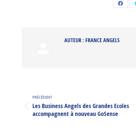
Partag
sur
Faceb
AUTEUR :
FRANCE ANGELS
NAVIGATION
PRÉCÉDENT
ARTICLE
Les Business Angels des Grandes Ecoles
Article
accompagnent à nouveau GoSense
précédent
: