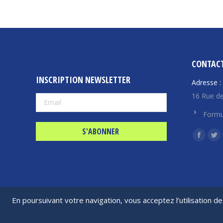
CONTAC
INSCRIPTION NEWSLETTER
Adresse :
16 Rue de
Formu
Trouvez n
La
La
page
pa
Facebo
Twi
s'ouvre
s'
dans
da
En poursuivant votre navigation, vous acceptez l’utilisation 
une
un
nouvell
no