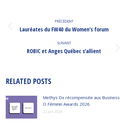
NAVIGATION
PRÉCÉDENT
ARTICLE
Lauréates du FW40 du Women’s forum
Article
précédent
:
SUIVANT
ROBIC et Anges Québec s’allient
Article
suivant
:
RELATED POSTS
Methys Dx récompensée aux Business
O Féminin Awards 2026
22 juin 2026