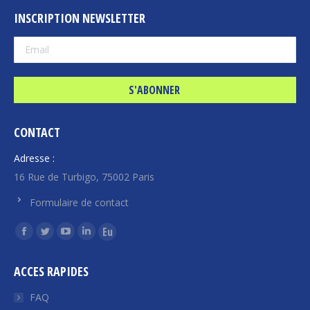
INSCRIPTION NEWSLETTER
CONTACT
Adresse :
16 Rue de Turbigo, 75002 Paris
Formulaire de contact
Trouvez nous sur :
La
La
La
La
La
page
page
page
page
page
ACCES RAPIDES
Facebook
Twitter
YouTube
LinkedIn
Euroquity
s'ouvre
s'ouvre
s'ouvre
s'ouvre
s'ouvre
FAQ