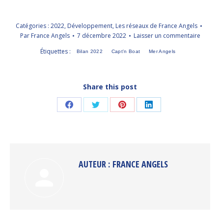
Catégories :
2022
,
Développement
,
Les réseaux de France Angels
Par
France Angels
7 décembre 2022
Laisser un commentaire
Étiquettes :
Bilan 2022
Capt'n Boat
Mer Angels
Share this post
Partager
Partager
Partager
Partager
sur
sur
sur
sur
Facebook
Twitter
Pinterest
LinkedIn
AUTEUR :
FRANCE ANGELS