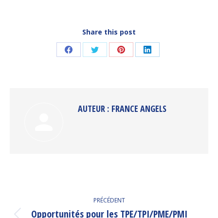
Share this post
Partager
Partager
Partager
Partager
sur
sur
sur
sur
Facebook
Twitter
Pinterest
LinkedIn
AUTEUR :
FRANCE ANGELS
NAVIGATION
PRÉCÉDENT
ARTICLE
Opportunités pour les TPE/TPI/PME/PMI