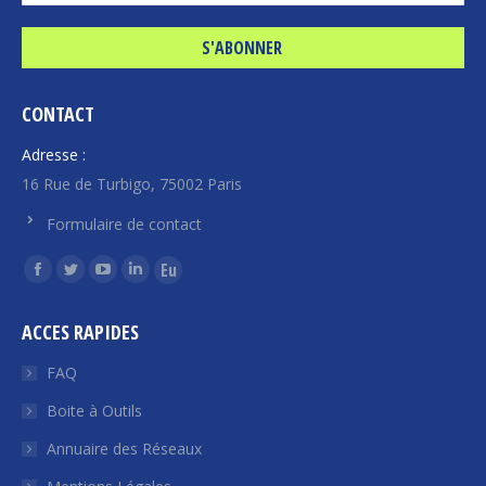
CONTACT
Adresse :
16 Rue de Turbigo, 75002 Paris
Formulaire de contact
Trouvez nous sur :
La
La
La
La
La
page
page
page
page
page
ACCES RAPIDES
Facebook
Twitter
YouTube
LinkedIn
Euroquity
s'ouvre
s'ouvre
s'ouvre
s'ouvre
s'ouvre
FAQ
dans
dans
dans
dans
dans
Boite à Outils
une
une
une
une
une
Annuaire des Réseaux
nouvelle
nouvelle
nouvelle
nouvelle
nouvelle
fenêtre
fenêtre
fenêtre
fenêtre
fenêtre