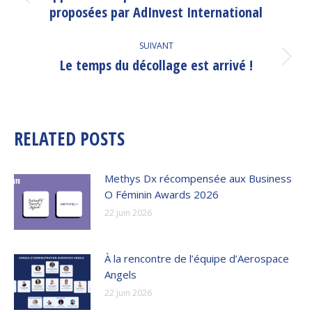
Article
proposées par AdInvest International
précédent
:
SUIVANT
Le temps du décollage est arrivé !
Article
suivant
:
RELATED POSTS
Methys Dx récompensée aux Business
O Féminin Awards 2026
22 juin 2026
À la rencontre de l’équipe d’Aerospace
Angels
22 juin 2026