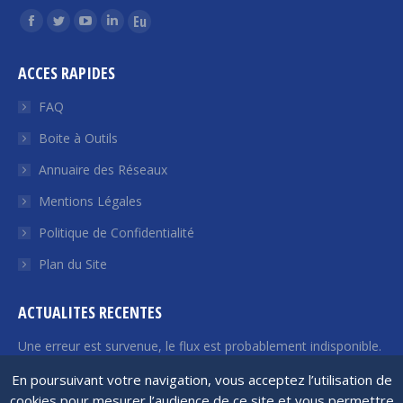
Trouvez nous sur :
La
La
La
La
La
page
page
page
page
page
ACCES RAPIDES
Facebook
Twitter
YouTube
LinkedIn
Euroquity
s'ouvre
s'ouvre
s'ouvre
s'ouvre
s'ouvre
FAQ
dans
dans
dans
dans
dans
Boite à Outils
une
une
une
une
une
Annuaire des Réseaux
nouvelle
nouvelle
nouvelle
nouvelle
nouvelle
fenêtre
fenêtre
fenêtre
fenêtre
fenêtre
Mentions Légales
Politique de Confidentialité
Plan du Site
ACTUALITES RECENTES
Une erreur est survenue, le flux est probablement indisponible.
Veuillez réessayer plus tard.
En poursuivant votre navigation, vous acceptez l’utilisation de
cookies pour mesurer l’audience de ce site et vous permettre