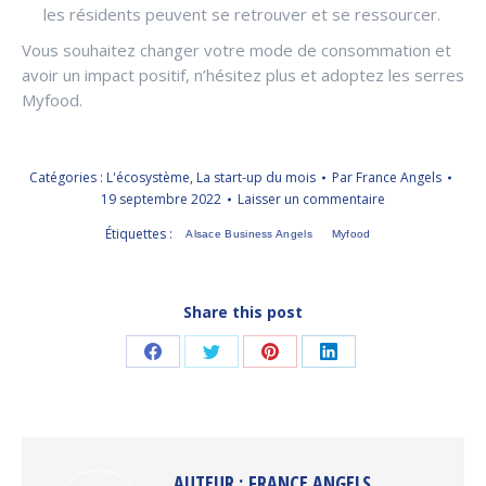
les résidents peuvent se retrouver et se ressourcer.
Vous souhaitez changer votre mode de consommation et
avoir un impact positif, n’hésitez plus et adoptez les serres
Myfood.
Catégories :
L'écosystème
,
La start-up du mois
Par
France Angels
19 septembre 2022
Laisser un commentaire
Étiquettes :
Alsace Business Angels
Myfood
Share this post
Partager
Partager
Partager
Partager
sur
sur
sur
sur
Facebook
Twitter
Pinterest
LinkedIn
AUTEUR :
FRANCE ANGELS