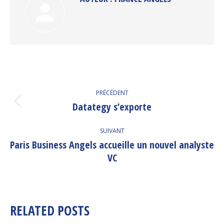
NAVIGATION
PRÉCÉDENT
ARTICLE
Datategy s’exporte
Article
précédent
:
SUIVANT
Paris Business Angels accueille un nouvel analyste
Article
VC
suivant
:
RELATED POSTS