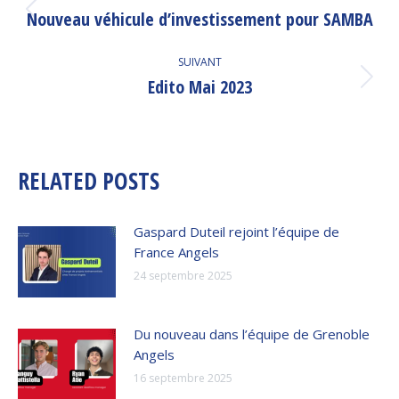
ARTICLE
Nouveau véhicule d’investissement pour SAMBA
Article
précédent
:
SUIVANT
Edito Mai 2023
Article
suivant
:
RELATED POSTS
Gaspard Duteil rejoint l’équipe de
France Angels
24 septembre 2025
Du nouveau dans l’équipe de Grenoble
Angels
16 septembre 2025