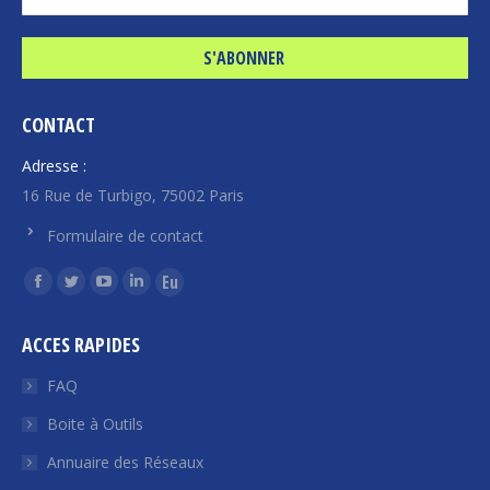
CONTACT
Adresse :
16 Rue de Turbigo, 75002 Paris
Formulaire de contact
Trouvez nous sur :
La
La
La
La
La
page
page
page
page
page
ACCES RAPIDES
Facebook
Twitter
YouTube
LinkedIn
Euroquity
s'ouvre
s'ouvre
s'ouvre
s'ouvre
s'ouvre
FAQ
dans
dans
dans
dans
dans
Boite à Outils
une
une
une
une
une
Annuaire des Réseaux
nouvelle
nouvelle
nouvelle
nouvelle
nouvelle