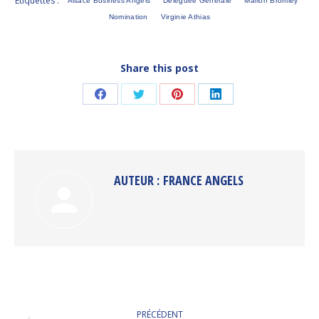
Étiquettes :
Alsace Business Angels
Déléguée Générale
Marion Bromley
Nomination
Virginie Athias
Share this post
Partager
Partager
Partager
Partager
sur
sur
sur
sur
Facebook
Twitter
Pinterest
LinkedIn
AUTEUR :
FRANCE ANGELS
NAVIGATION
PRÉCÉDENT