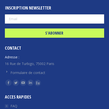
INSCRIPTION NEWSLETTER
CONTACT
Adresse :
16 Rue de Turbigo, 75002 Paris
Formulaire de contact
Trouvez nous sur :
La
La
La
La
La
page
page
page
page
page
ACCES RAPIDES
Facebook
Twitter
YouTube
LinkedIn
Euroquity
s'ouvre
s'ouvre
s'ouvre
s'ouvre
s'ouvre
FAQ