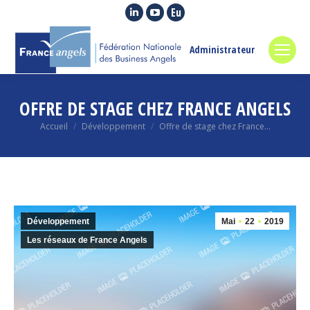
La
La
La
page
page
page
LinkedIn
YouTube
Euroquity
Administrateur
s'ouvre
s'ouvre
s'ouvre
dans
dans
dans
une
une
une
OFFRE DE STAGE CHEZ FRANCE ANGELS
nouvelle
nouvelle
nouvelle
Vous êtes ici :
Accueil
Développement
Offre de stage chez France…
fenêtre
fenêtre
fenêtre
Développement
Mai
22
2019
Les réseaux de France Angels