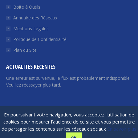
dans
dans
dans
dans
dans
Boite à Outils
une
une
une
une
une
Annuaire des Réseaux
nouvelle
nouvelle
nouvelle
nouvelle
nouvelle
fenêtre
fenêtre
fenêtre
fenêtre
fenêtre
Mentions Légales
Politique de Confidentialité
Plan du Site
ACTUALITES RECENTES
Une erreur est survenue, le flux est probablement indisponible.
Veuillez réessayer plus tard.
France Angels | 2026 © Tous droits réservés
En poursuivant votre navigation, vous acceptez l’utilisation de
cookies pour mesurer l’audience de ce site et vous permettre
de partager les contenus sur les réseaux sociaux
En savoir plus