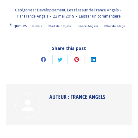
Catégories :
Développement
,
Les réseaux de France Angels
Par
France Angels
22 mai 2019
Laisser un commentaire
Étiquettes :
6 mois
Chef de projets
France Angels
Offre de stage
Share this post
Partager
Partager
Partager
Partager
sur
sur
sur
sur
Facebook
Twitter
Pinterest
LinkedIn
AUTEUR :
FRANCE ANGELS