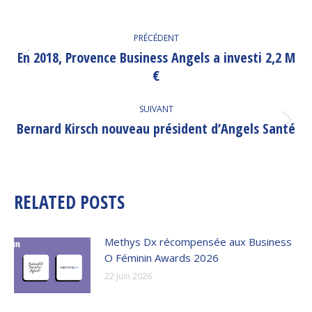
NAVIGATION
PRÉCÉDENT
ARTICLE
En 2018, Provence Business Angels a investi 2,2 M
Article
€
précédent
:
SUIVANT
Bernard Kirsch nouveau président d’Angels Santé
Article
suivant
:
RELATED POSTS
Methys Dx récompensée aux Business
O Féminin Awards 2026
22 juin 2026