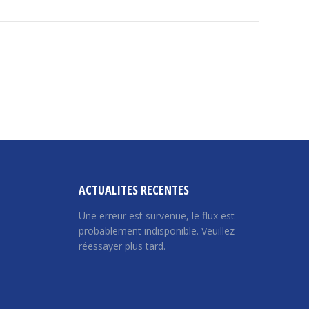
ACTUALITES RECENTES
Une erreur est survenue, le flux est
probablement indisponible. Veuillez
réessayer plus tard.