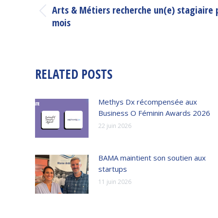
ARTICLE
Arts & Métiers recherche un(e) stagiaire 
Article
mois
précédent
:
RELATED POSTS
Methys Dx récompensée aux
Business O Féminin Awards 2026
22 juin 2026
BAMA maintient son soutien aux
startups
11 juin 2026