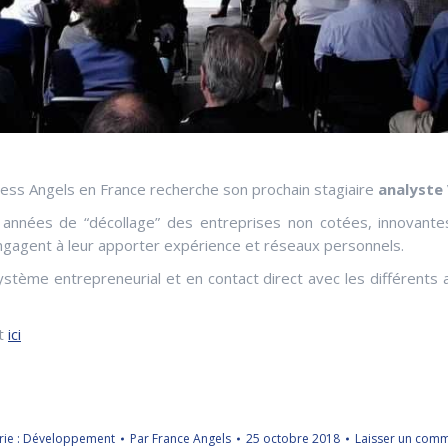
ness Angels en France recherche son prochain stagiaire
analyste
années de “décollage” des entreprises non cotées, innovantes,
’engagent à leur apporter expérience et réseaux personnels.
stème entrepreneurial et en contact direct avec les différents a
nt
ici
ie :
Développement
Par
France Angels
25 octobre 2018
Laisser un comm