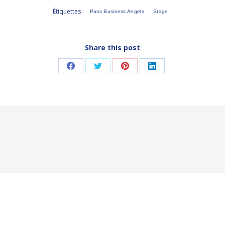
Étiquettes :
Paris Business Angels
Stage
Share this post
Partager
Partager
Partager
Partager
sur
sur
sur
sur
Facebook
Twitter
Pinterest
LinkedIn