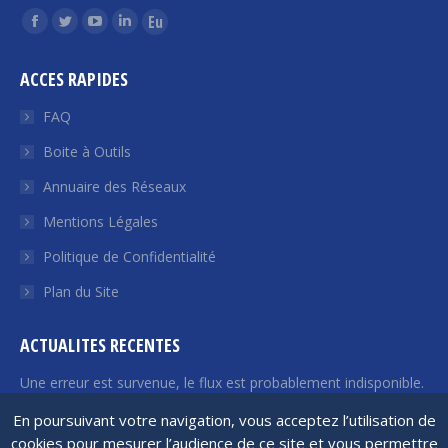
Trouvez nous sur :
La
La
La
La
La
page
page
page
page
page
ACCES RAPIDES
Facebook
Twitter
YouTube
LinkedIn
Euroquity
s'ouvre
s'ouvre
s'ouvre
s'ouvre
s'ouvre
FAQ
dans
dans
dans
dans
dans
Boite à Outils
une
une
une
une
une
Annuaire des Réseaux
nouvelle
nouvelle
nouvelle
nouvelle
nouvelle
fenêtre
fenêtre
fenêtre
fenêtre
fenêtre
Mentions Légales
Politique de Confidentialité
Plan du Site
ACTUALITES RECENTES
Une erreur est survenue, le flux est probablement indisponible.
Veuillez réessayer plus tard.
En poursuivant votre navigation, vous acceptez l’utilisation de
cookies pour mesurer l’audience de ce site et vous permettre