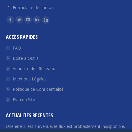
Formulaire de contact
Trouvez nous sur :
La
La
La
La
La
page
page
page
page
page
ACCES RAPIDES
Facebook
Twitter
YouTube
LinkedIn
Euroquity
s'ouvre
s'ouvre
s'ouvre
s'ouvre
s'ouvre
FAQ
dans
dans
dans
dans
dans
Boite à Outils
une
une
une
une
une
Annuaire des Réseaux
nouvelle
nouvelle
nouvelle
nouvelle
nouvelle
fenêtre
fenêtre
fenêtre
fenêtre
fenêtre
Mentions Légales
Politique de Confidentialité
Plan du Site
ACTUALITES RECENTES
Une erreur est survenue, le flux est probablement indisponible.