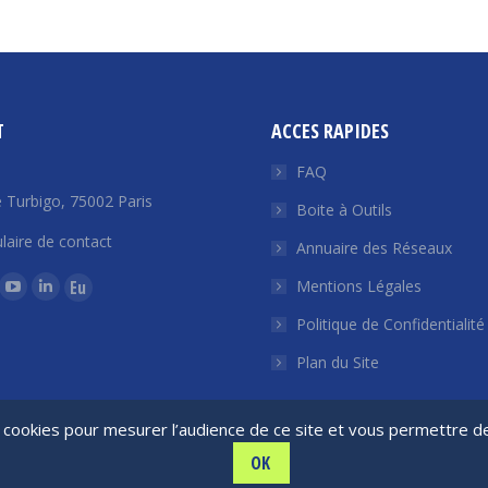
T
ACCES RAPIDES
FAQ
 Turbigo, 75002 Paris
Boite à Outils
laire de contact
Annuaire des Réseaux
ous sur :
Mentions Légales
La
La
La
Politique de Confidentialité
ge
page
page
page
ok
tter
YouTube
LinkedIn
Euroquity
Plan du Site
ouvre
s'ouvre
s'ouvre
s'ouvre
ns
dans
dans
dans
de cookies pour mesurer l’audience de ce site et vous permettre 
e
une
une
une
OK
e
uvelle
nouvelle
nouvelle
France Angels | 2026 © Tous droits réservés
nouvelle