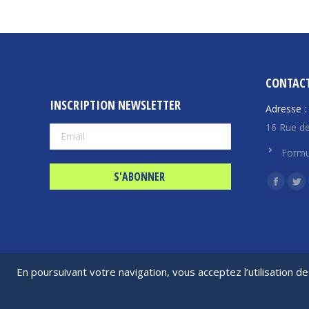
CONTAC
INSCRIPTION NEWSLETTER
Adresse :
16 Rue de
Formu
Trouvez n
La
La
page
pa
Facebo
Twi
s'ouvre
s'
dans
da
En poursuivant votre navigation, vous acceptez l’utilisation 
une
un
nouvell
no