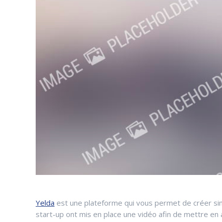
Yelda
est une plateforme qui vous permet de créer simp
start-up ont mis en place une vidéo afin de mettre en 