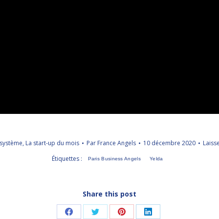
osystème
,
La start-up du mois
Par
France Angels
10 décembre 2020
Laiss
Étiquettes :
Paris Business Angels
Yelda
Share this post
Partager
Partager
Partager
Partager