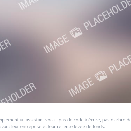
lement un assistant vocal : pas de code à écrire, pas d’arbre de
avant leur entreprise et leur récente levée de fonds.