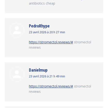
antibiotics cheap
PedroRhype
dit
23 avril 2026 à 20 h 27 min
:
https://stromectol.reviews/#
stromectol
reviews
Danielmup
dit
23 avril 2026 à 21 h 49 min
:
https://stromectol.reviews/#
stromectol
reviews