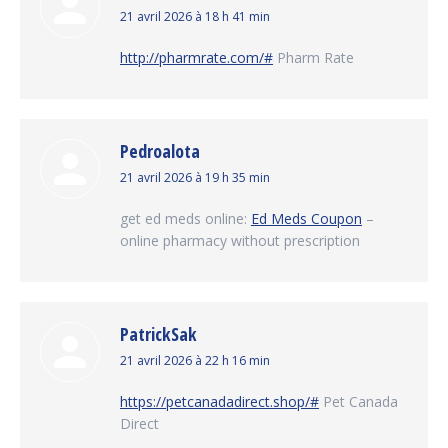
dit
21 avril 2026 à 18 h 41 min
:
http://pharmrate.com/#
Pharm Rate
Pedroalota
dit
21 avril 2026 à 19 h 35 min
:
get ed meds online:
Ed Meds Coupon
–
online pharmacy without prescription
PatrickSak
dit
21 avril 2026 à 22 h 16 min
:
https://petcanadadirect.shop/#
Pet Canada
Direct