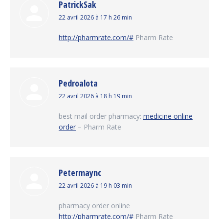
PatrickSak
dit
22 avril 2026 à 17 h 26 min
:
http://pharmrate.com/#
Pharm Rate
Pedroalota
dit
22 avril 2026 à 18 h 19 min
:
best mail order pharmacy:
medicine online
order
– Pharm Rate
Petermaync
dit
22 avril 2026 à 19 h 03 min
:
pharmacy order online
http://pharmrate.com/#
Pharm Rate