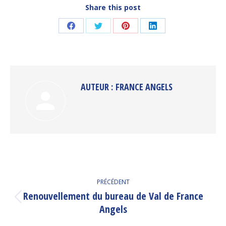
Share this post
Partager
Partager
Partager
Partager
sur
sur
sur
sur
Facebook
Twitter
Pinterest
LinkedIn
AUTEUR :
FRANCE ANGELS
NAVIGATION
PRÉCÉDENT
ARTICLE
Renouvellement du bureau de Val de France
Article
Angels
précédent
: