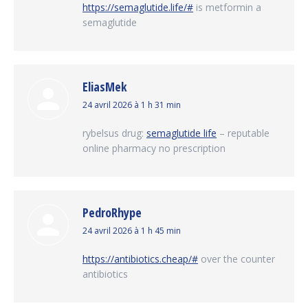
https://semaglutide.life/#
is metformin a
semaglutide
EliasMek
dit
24 avril 2026 à 1 h 31 min
:
rybelsus drug:
semaglutide life
– reputable
online pharmacy no prescription
PedroRhype
dit
24 avril 2026 à 1 h 45 min
:
https://antibiotics.cheap/#
over the counter
antibiotics