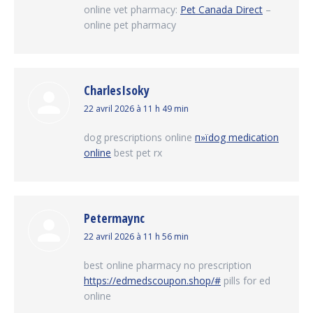
online vet pharmacy:
Pet Canada Direct
–
online pet pharmacy
CharlesIsoky
dit
22 avril 2026 à 11 h 49 min
:
dog prescriptions online
п»їdog medication
online
best pet rx
Petermaync
dit
22 avril 2026 à 11 h 56 min
:
best online pharmacy no prescription
https://edmedscoupon.shop/#
pills for ed
online