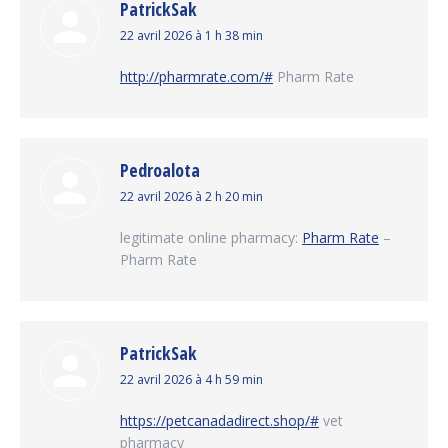
PatrickSak
dit
22 avril 2026 à 1 h 38 min
:
http://pharmrate.com/#
Pharm Rate
Pedroalota
dit
22 avril 2026 à 2 h 20 min
:
legitimate online pharmacy:
Pharm Rate
–
Pharm Rate
PatrickSak
dit
22 avril 2026 à 4 h 59 min
:
https://petcanadadirect.shop/#
vet
pharmacy