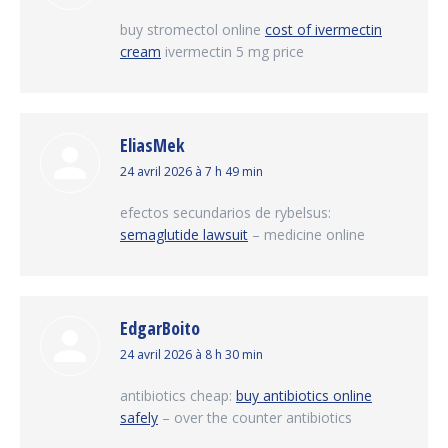
:
buy stromectol online
cost of ivermectin
cream
ivermectin 5 mg price
EliasMek
dit
24 avril 2026 à 7 h 49 min
:
efectos secundarios de rybelsus:
semaglutide lawsuit
– medicine online
EdgarBoito
dit
24 avril 2026 à 8 h 30 min
:
antibiotics cheap:
buy antibiotics online
safely
– over the counter antibiotics