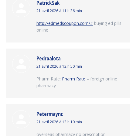
PatrickSak
dit
21 avril 2026 à 11 h 36 min
:
http://edmedscoupon.com/#
buying ed pills
online
Pedroalota
dit
21 avril 2026 à 12 h 50 min
:
Pharm Rate:
Pharm Rate
– foreign online
pharmacy
Petermaync
dit
21 avril 2026 à 13 h 10 min
:
overseas pharmacy no prescription