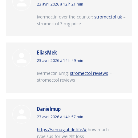
dit
23 avril 2026 à 12 h 21 min
:
ivermectin over the counter:
stromectol uk
–
stromectol 3 mg price
EliasMek
dit
23 avril 2026 à 14 h 49 min
:
ivermectin 6mg:
stromectol reviews
–
stromectol reviews
Danielmup
dit
23 avril 2026 à 14 h 57 min
:
https://semaglutide.life/#
how much
rybelsus for weight loss