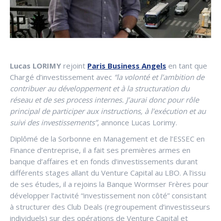
Lucas LORIMY
rejoint
Paris Business Angels
en tant que
Chargé d’investissement avec
“la volonté et l’ambition de
contribuer au développement et à la structuration du
réseau et de ses process internes. J’aurai donc pour rôle
principal de participer aux instructions, à l’exécution et au
suivi des investissements”
, annonce Lucas Lorimy.
Diplômé de la Sorbonne en Management et de l’ESSEC en
Finance d’entreprise, il a fait ses premières armes en
banque d’affaires et en fonds d’investissements durant
différents stages allant du Venture Capital au LBO. A l’issu
de ses études, il a rejoins la Banque Wormser Frères pour
développer l’activité “investissement non côté” consistant
à structurer des Club Deals (regroupement d’investisseurs
individuels) sur des opérations de Venture Capital et