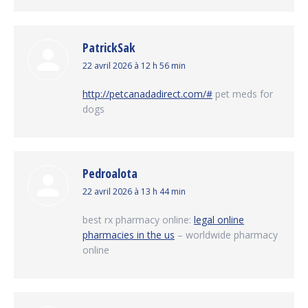
PatrickSak
dit
22 avril 2026 à 12 h 56 min
:
http://petcanadadirect.com/#
pet meds for
dogs
Pedroalota
dit
22 avril 2026 à 13 h 44 min
:
best rx pharmacy online:
legal online
pharmacies in the us
– worldwide pharmacy
online