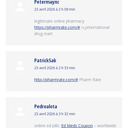
Petermaync
dit
23 avril 2026 à 2 h 09 min
:
legitimate online pharmacy
https://pharmrate.com/#
ï»¿international
drug mart
PatrickSak
dit
23 avril 2026 à 2 h 33 min
:
http://pharmrate.com/#
Pharm Rate
Pedroalota
dit
23 avril 2026 à 3 h 32 min
:
online ed pills:
Ed Meds Coupon
– worldwide