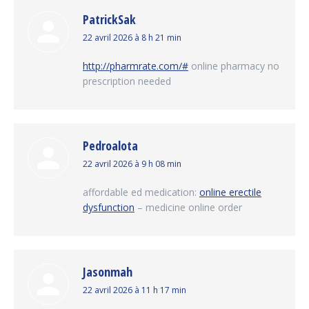
PatrickSak
dit
22 avril 2026 à 8 h 21 min
:
http://pharmrate.com/#
online pharmacy no
prescription needed
Pedroalota
dit
22 avril 2026 à 9 h 08 min
:
affordable ed medication:
online erectile
dysfunction
– medicine online order
Jasonmah
dit
22 avril 2026 à 11 h 17 min
: