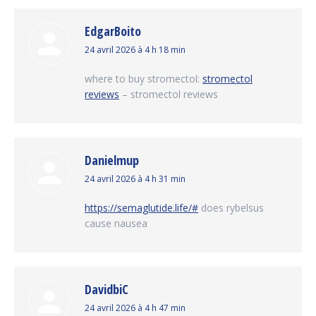
EdgarBoito
dit
24 avril 2026 à 4 h 18 min
:
where to buy stromectol:
stromectol
reviews
– stromectol reviews
Danielmup
dit
24 avril 2026 à 4 h 31 min
:
https://semaglutide.life/#
does rybelsus
cause nausea
DavidbiC
dit
24 avril 2026 à 4 h 47 min