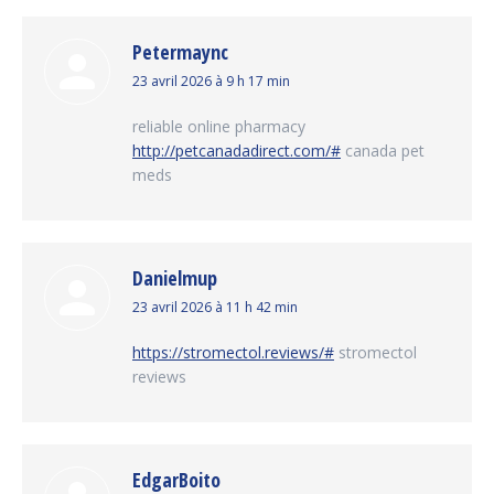
Petermaync
dit
23 avril 2026 à 9 h 17 min
:
reliable online pharmacy
http://petcanadadirect.com/#
canada pet
meds
Danielmup
dit
23 avril 2026 à 11 h 42 min
:
https://stromectol.reviews/#
stromectol
reviews
EdgarBoito