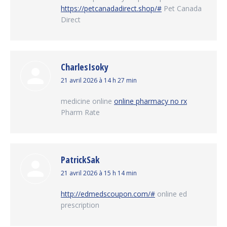
https://petcanadadirect.shop/#
Pet Canada
Direct
CharlesIsoky
dit
21 avril 2026 à 14 h 27 min
:
medicine online
online pharmacy no rx
Pharm Rate
PatrickSak
dit
21 avril 2026 à 15 h 14 min
:
http://edmedscoupon.com/#
online ed
prescription