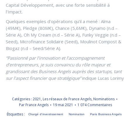
Capital Développement, avec une forte sensibilité à
l’Impact.
Quelques exemples d’opérations qu’il a mené : Alma
(49M€), Pledge (80M€), Chance (5,6M€), Dynamo (n.d –
Série A), Oh My Cream (n.d – Série A), Funky Veggie (n.d –
Seed), Microfinance Solidaire (Seed), Moulinot Compost &
Biogaz (n.d – Seed/Série A).
“Passionné par l’innovation et l’accompagnement
d’entrepreneurs, je suis convaincu du rôle majeur et
grandissant des Business Angels auprès des startups, tant
sur l’aspect financier que stratégique”
indique Lucas Lorimy
Catégories :
2021
,
Les réseaux de France Angels
,
Nominations
Par
France Angels
19 mai 2021
1 074 Commentaires
Étiquettes :
Chargé d'investissement
Nomination
Paris Business Angels