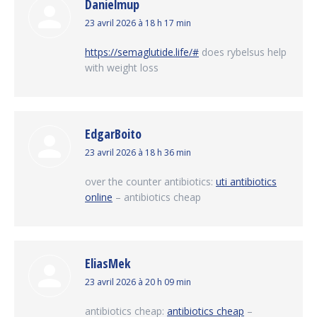
Danielmup
dit
23 avril 2026 à 18 h 17 min
:
https://semaglutide.life/#
does rybelsus help
with weight loss
EdgarBoito
dit
23 avril 2026 à 18 h 36 min
:
over the counter antibiotics:
uti antibiotics
online
– antibiotics cheap
EliasMek
dit
23 avril 2026 à 20 h 09 min
:
antibiotics cheap:
antibiotics cheap
–