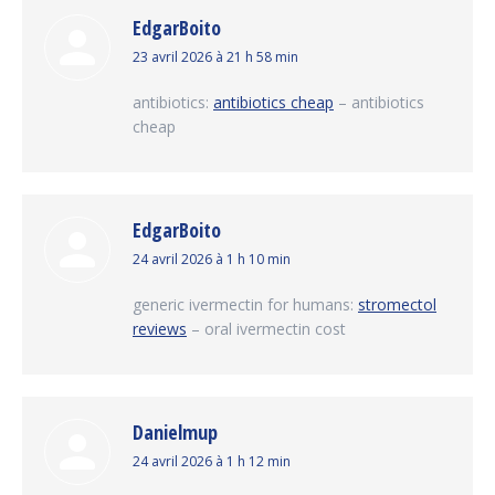
EdgarBoito
dit
23 avril 2026 à 21 h 58 min
:
antibiotics:
antibiotics cheap
– antibiotics
cheap
EdgarBoito
dit
24 avril 2026 à 1 h 10 min
:
generic ivermectin for humans:
stromectol
reviews
– oral ivermectin cost
Danielmup
dit
24 avril 2026 à 1 h 12 min
: