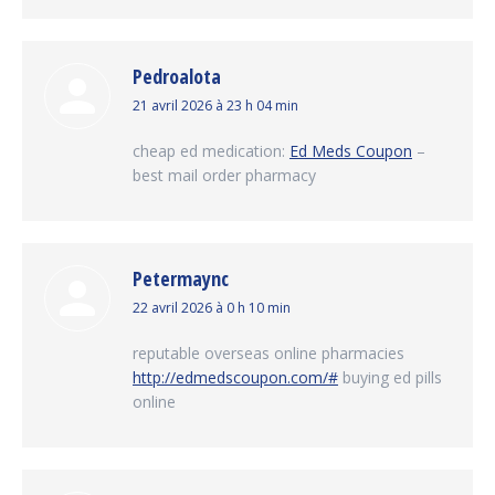
Pedroalota
dit
21 avril 2026 à 23 h 04 min
:
cheap ed medication:
Ed Meds Coupon
–
best mail order pharmacy
Petermaync
dit
22 avril 2026 à 0 h 10 min
:
reputable overseas online pharmacies
http://edmedscoupon.com/#
buying ed pills
online