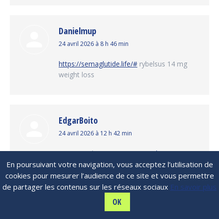
Danielmup
dit
24 avril 2026 à 8 h 46 min
:
https://semaglutide.life/#
rybelsus 14 mg
weight loss
EdgarBoito
dit
24 avril 2026 à 12 h 42 min
:
stromectol reviews:
stromectol reviews
–
En poursuivant votre navigation, vous acceptez l’utilisation de
ivermectin for sale
cookies pour mesurer l’audience de ce site et vous permettre
de partager les contenus sur les réseaux sociaux
En savoir plus
OK
Danielmup