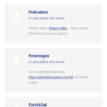
Pedroalota
dit
21 avril 2026 à 16 h 10 min
:
Pharm Rate:
Pharm Rate
– best online
pharmacy no prescription
Petermaync
dit
21 avril 2026 à 18 h 33 min
:
no rx needed pharmacy
http://edmedscoupon.com/#
ed online
meds
PatrickSak