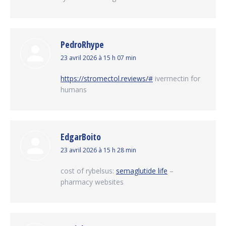
PedroRhype
dit
23 avril 2026 à 15 h 07 min
:
https://stromectol.reviews/#
ivermectin for
humans
EdgarBoito
dit
23 avril 2026 à 15 h 28 min
:
cost of rybelsus:
semaglutide life
–
pharmacy websites