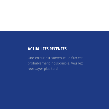
ACTUALITES RECENTES
Une erreur est survenue, le flux est
probablement indisponible. Veuillez
réessayer plus tard.