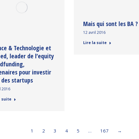
Mais qui sont les BA ?
12 avril 2016
Lire la suite
nce & Technologie et
ed, leader de l’equity
dfunding,
enaires pour investir
 des startups
l 2016
a suite
1
2
3
4
5
…
167
→