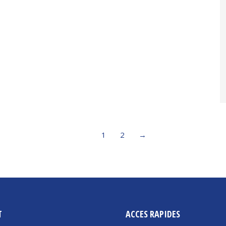
1
2
→
T
ACCES RAPIDES