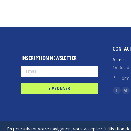
CONTAC
INSCRIPTION NEWSLETTER
Adresse :
16 Rue de
Formu
Trouvez n
La
La
page
pa
Facebo
Twi
s'ouvre
s'
dans
da
En poursuivant votre navigation, vous acceptez l’utilisation 