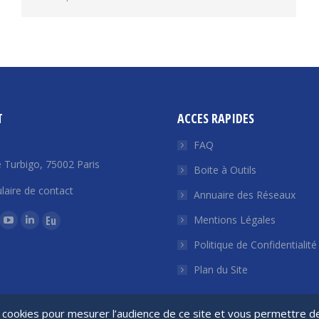
T
ACCES RAPIDES
FAQ
 Turbigo, 75002 Paris
Boite à Outils
laire de contact
Annuaire des Réseaux
ous sur :
Mentions Légales
La
La
La
Politique de Confidentialité
ge
page
page
page
ok
tter
YouTube
LinkedIn
Euroquity
Plan du Site
ouvre
s'ouvre
s'ouvre
s'ouvre
ns
dans
dans
dans
de cookies pour mesurer l’audience de ce site et vous permettre 