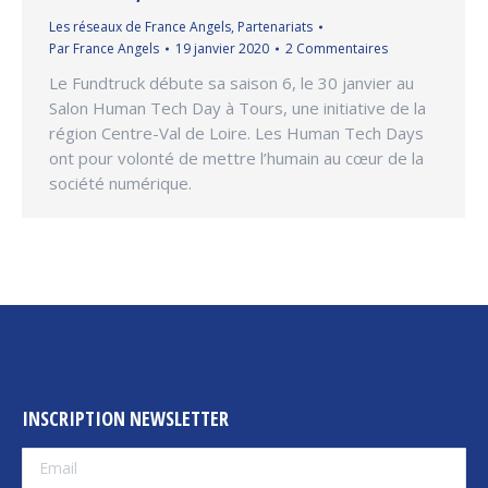
Les réseaux de France Angels
,
Partenariats
Par
France Angels
19 janvier 2020
2 Commentaires
Le Fundtruck débute sa saison 6, le 30 janvier au
Salon Human Tech Day à Tours, une initiative de la
région Centre-Val de Loire. Les Human Tech Days
ont pour volonté de mettre l’humain au cœur de la
société numérique.
INSCRIPTION NEWSLETTER