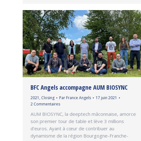
BFC Angels accompagne AUM BIOSYNC
2021
,
Closing
Par
France Angels
17 juin 2021
2 Commentaires
AUM BIOSYNC, la deeptech mâconnaise, amorce
son premier tour de table et lève 3 millions
d’euros. Ayant à cœur de contribuer au
dynamisme de la région Bourgogne-Franche-