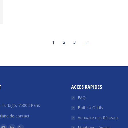
1
2
3
→
T
ACCES RAPIDES
FAQ
 Turbigo, 75002 Paris
Boite à Outils
laire de contact
Annuaire des Réseaux
ous sur :
Mentions Légales