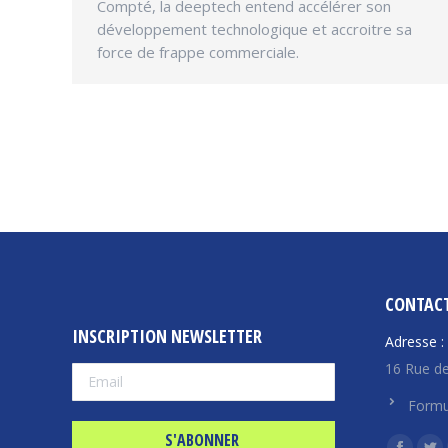
Compté, la deeptech entend accélérer son
développement technologique et accroitre sa
force de frappe commerciale.
CONTAC
INSCRIPTION NEWSLETTER
Adresse :
16 Rue de
Formu
Trouvez n