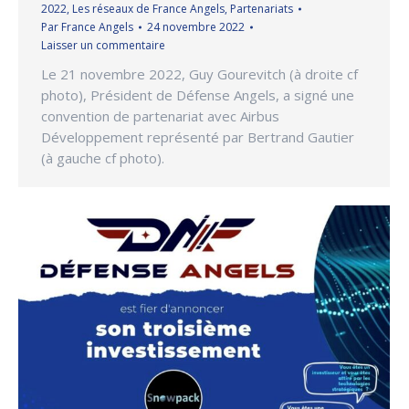
2022
,
Les réseaux de France Angels
,
Partenariats
Par
France Angels
24 novembre 2022
Laisser un commentaire
Le 21 novembre 2022, Guy Gourevitch (à droite cf
photo), Président de Défense Angels, a signé une
convention de partenariat avec Airbus
Développement représenté par Bertrand Gautier
(à gauche cf photo).