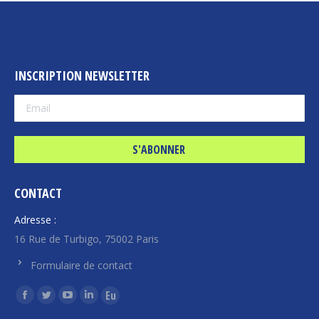
INSCRIPTION NEWSLETTER
CONTACT
Adresse :
16 Rue de Turbigo, 75002 Paris
Formulaire de contact
Trouvez nous sur :
La
La
La
La
La