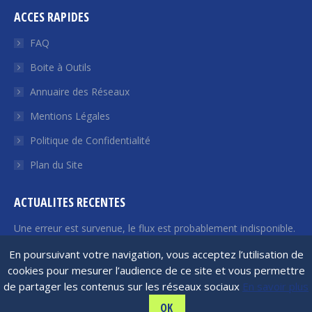
page
page
page
page
page
ACCES RAPIDES
Facebook
Twitter
YouTube
LinkedIn
Euroquity
s'ouvre
s'ouvre
s'ouvre
s'ouvre
s'ouvre
FAQ
dans
dans
dans
dans
dans
Boite à Outils
une
une
une
une
une
Annuaire des Réseaux
nouvelle
nouvelle
nouvelle
nouvelle
nouvelle
fenêtre
fenêtre
fenêtre
fenêtre
fenêtre
Mentions Légales
Politique de Confidentialité
Plan du Site
ACTUALITES RECENTES
Une erreur est survenue, le flux est probablement indisponible.
Veuillez réessayer plus tard.
En poursuivant votre navigation, vous acceptez l’utilisation de
cookies pour mesurer l’audience de ce site et vous permettre
de partager les contenus sur les réseaux sociaux
En savoir plus
France Angels | 2026 © Tous droits réservés
OK