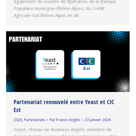
également du soutien de Bpifrance, de la Banque
Populaire Auvergne-Rhône-Alpes, du Crédit
Agricole Sud Rhône Alpes et de…
Partenariat renouvelé entre Yeast et CIC
Est
2026
,
Partenariats
Par
France Angels
23 janvier 2026
Yeast, réseau de Business Angels, membre de