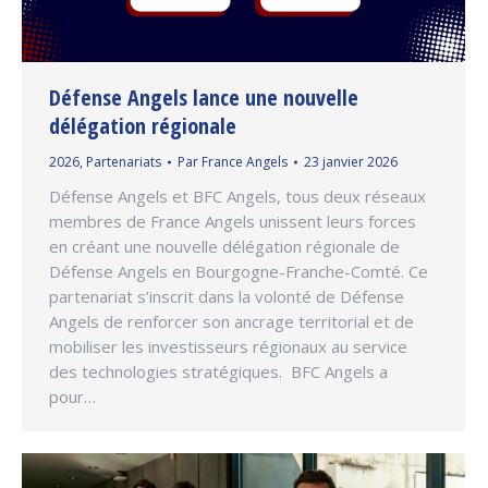
Défense Angels lance une nouvelle
délégation régionale
2026
,
Partenariats
Par
France Angels
23 janvier 2026
Défense Angels et BFC Angels, tous deux réseaux
membres de France Angels unissent leurs forces
en créant une nouvelle délégation régionale de
Défense Angels en Bourgogne-Franche-Comté. Ce
partenariat s’inscrit dans la volonté de Défense
Angels de renforcer son ancrage territorial et de
mobiliser les investisseurs régionaux au service
des technologies stratégiques. BFC Angels a
pour…