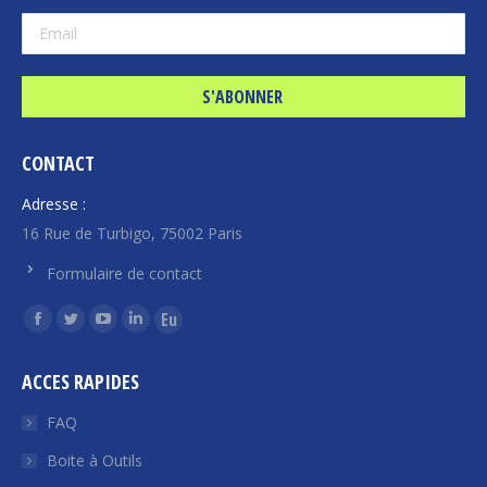
CONTACT
Adresse :
16 Rue de Turbigo, 75002 Paris
Formulaire de contact
Trouvez nous sur :
La
La
La
La
La
page
page
page
page
page
ACCES RAPIDES
Facebook
Twitter
YouTube
LinkedIn
Euroquity
s'ouvre
s'ouvre
s'ouvre
s'ouvre
s'ouvre
FAQ
dans
dans
dans
dans
dans
Boite à Outils
une
une
une
une
une