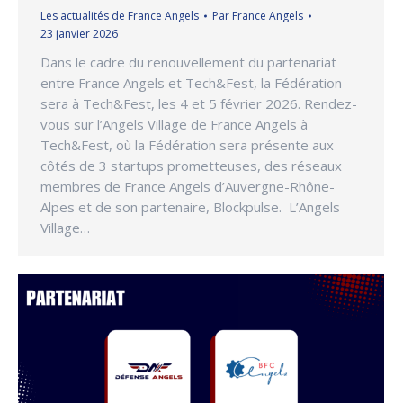
Les actualités de France Angels
Par
France Angels
23 janvier 2026
Dans le cadre du renouvellement du partenariat
entre France Angels et Tech&Fest, la Fédération
sera à Tech&Fest, les 4 et 5 février 2026. Rendez-
vous sur l’Angels Village de France Angels à
Tech&Fest, où la Fédération sera présente aux
côtés de 3 startups prometteuses, des réseaux
membres de France Angels d’Auvergne-Rhône-
Alpes et de son partenaire, Blockpulse. L’Angels
Village…