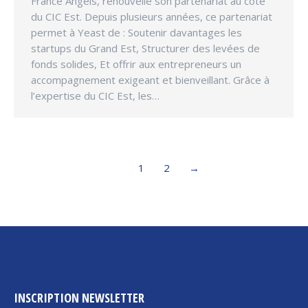
France Angels, renouvelle son partenariat au côté
du CIC Est. Depuis plusieurs années, ce partenariat
permet à Yeast de : Soutenir davantages les
startups du Grand Est, Structurer des levées de
fonds solides, Et offrir aux entrepreneurs un
accompagnement exigeant et bienveillant. Grâce à
l’expertise du CIC Est, les…
1
2
→
INSCRIPTION NEWSLETTER