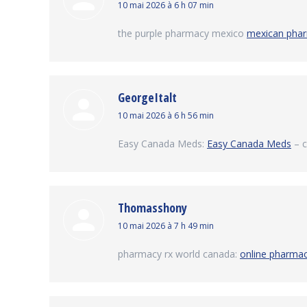
dit
10 mai 2026 à 6 h 07 min
:
the purple pharmacy mexico
mexican phar
GeorgeItalt
dit
10 mai 2026 à 6 h 56 min
:
Easy Canada Meds:
Easy Canada Meds
– c
Thomasshony
dit
10 mai 2026 à 7 h 49 min
:
pharmacy rx world canada:
online pharma