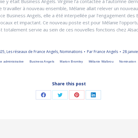
nie y était Business Angels. Virginie l’a contactée à l’automne der
e travailler à nouveau ensemble, Mélanie allait relever un nouveau
ace Business Angels, elle a été interpellée par l’engagement des 
locaux et impactant. Ce nouveau poste est pour Mélanie l’opportu
st totalement servie au sein de ces nouvelles fonctions chez Alsa
025
,
Les réseaux de France Angels
,
Nominations
Par
France Angels
28 janvi
te administrative
Business Angels
Marion Bromley
Mélanie Walbrou
Nomination
Share this post
Partager
Partager
Partager
Partager
sur
sur
sur
sur
Facebook
Twitter
Pinterest
LinkedIn