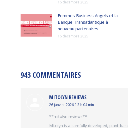
16 décembre 2025
Femmes Business Angels et la
Banque Transatlantique à
nouveau partenaires
16 décembre 2025
943 COMMENTAIRES
MITOLYN REVIEWS
dit
26 janvier 2026 à 3 h 04 min
:
**mitolyn reviews**
Mitolyn is a carefully developed, plant-b