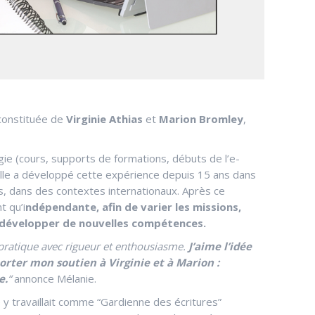
 constituée de
Virginie Athias
et
Marion Bromley
,
ie (cours, supports de formations, débuts de l’e-
Elle a développé cette expérience depuis 15 ans dans
ps, dans des contextes internationaux. Après ce
t qu’i
ndépendante, afin de varier les missions,
de développer de nouvelles compétences.
 le pratique avec rigueur et enthousiasme.
J’aime l’idée
orter mon soutien à Virginie et à Marion :
e.
“
annonce Mélanie.
e y travaillait comme “Gardienne des écritures”