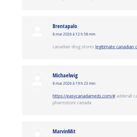
Brentapalo
dit
8 mai 2026 à 12 h 58 min
:
canadian drug stores
legitimate canadian 
Michaelwig
dit
8 mai 2026 à 19 h 23 min
:
https://easycanadameds.com/#
adderall 
pharmstore canada
MarvinMit