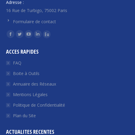
Adresse :
16 Rue de Turbigo, 75002 Paris
Formulaire de contact
Trouvez nous sur :
La
La
La
La
La
page
page
page
page
page
ACCES RAPIDES
Facebook
Twitter
YouTube
LinkedIn
Euroquity
s'ouvre
s'ouvre
s'ouvre
s'ouvre
s'ouvre
FAQ
dans
dans
dans
dans
dans
Boite à Outils
une
une
une
une
une
Annuaire des Réseaux
nouvelle
nouvelle
nouvelle
nouvelle
nouvelle
fenêtre
fenêtre
fenêtre
fenêtre
fenêtre
Mentions Légales
Politique de Confidentialité
Plan du Site
ACTUALITES RECENTES