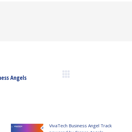
ness Angels
Article
suivant
:
VivaTech Business Angel Track