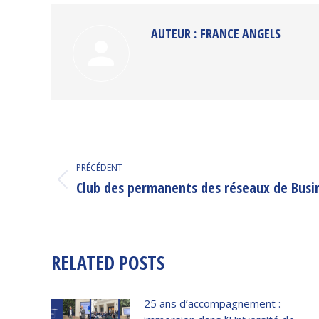
AUTEUR :
FRANCE ANGELS
NAVIGATION
PRÉCÉDENT
ARTICLE
Club des permanents des réseaux de Busi
Article
précédent
:
RELATED POSTS
25 ans d’accompagnement :