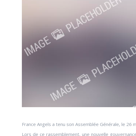
France Angels a tenu son Assemblée Générale, le 26 m
Lors de ce rassemblement, une nouvelle gouvernance