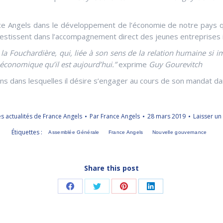
e Angels dans le développement de l’économie de notre pays qui
nvestissent dans l’accompagnement direct des jeunes entreprises 
e la Fouchardière, qui, liée à son sens de la relation humaine si 
 économique qu’il est aujourd’hui.”
exprime
Guy Gourevitch
ns dans lesquelles il désire s’engager au cours de son mandat d
es actualités de France Angels
Par
France Angels
28 mars 2019
Laisser u
Étiquettes :
Assemblée Générale
France Angels
Nouvelle gouvernance
Share this post
Partager
Partager
Partager
Partager
sur
sur
sur
sur
Facebook
Twitter
Pinterest
LinkedIn