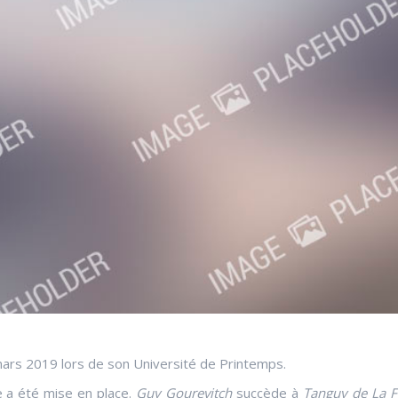
ars 2019 lors de son Université de Printemps.
 a été mise en place.
Guy Gourevitch
succède à
Tanguy de La F