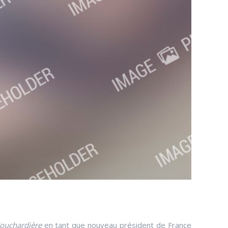
ouchardière
en tant que nouveau président de France