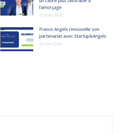
un cadre plus favorable à
l’amorçage
27 mars 2026
France Angels renouvelle son
partenariat avec Startup&Angels
23 mars 2026