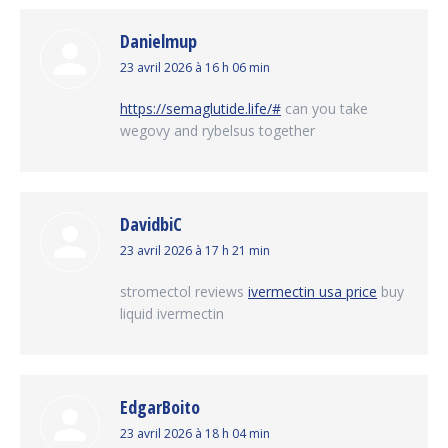
Danielmup
dit
23 avril 2026 à 16 h 06 min
:
https://semaglutide.life/#
can you take
wegovy and rybelsus together
DavidbiC
dit
23 avril 2026 à 17 h 21 min
:
stromectol reviews
ivermectin usa price
buy
liquid ivermectin
EdgarBoito
dit
23 avril 2026 à 18 h 04 min