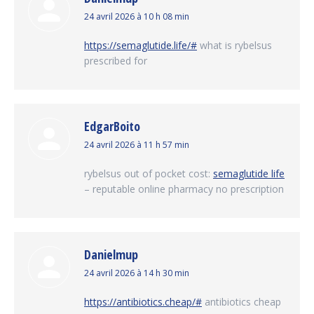
dit
24 avril 2026 à 10 h 08 min
:
https://semaglutide.life/#
what is rybelsus
prescribed for
EdgarBoito
dit
24 avril 2026 à 11 h 57 min
:
rybelsus out of pocket cost:
semaglutide life
– reputable online pharmacy no prescription
Danielmup
dit
24 avril 2026 à 14 h 30 min
:
https://antibiotics.cheap/#
antibiotics cheap