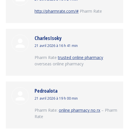
:
http://pharmrate.com/#
Pharm Rate
CharlesIsoky
dit
21 avril 2026 à 16 h 41 min
:
Pharm Rate
trusted online pharmacy
overseas online pharmacy
Pedroalota
dit
21 avril 2026 à 19 h 00 min
:
Pharm Rate:
online pharmacy no rx
– Pharm
Rate