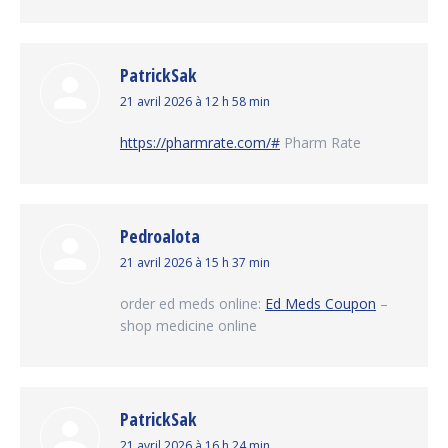
PatrickSak
dit
21 avril 2026 à 12 h 58 min
:
https://pharmrate.com/#
Pharm Rate
Pedroalota
dit
21 avril 2026 à 15 h 37 min
:
order ed meds online:
Ed Meds Coupon
–
shop medicine online
PatrickSak
dit
21 avril 2026 à 16 h 24 min