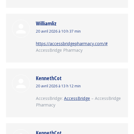
Williamliz
dit
20 avril 2026 à 10 h 37 min
:
https://accessbridgepharmacy.com/#
AccessBridge Pharmacy
KennethCot
dit
20 avril 2026 à 13 h 12 min
:
AccessBridge:
AccessBridge
– AccessBridge
Pharmacy
KennethCot