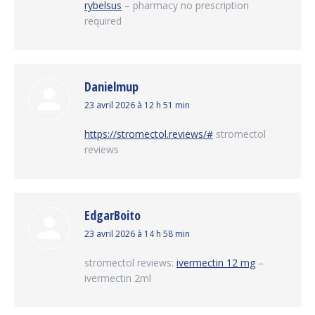
rybelsus
– pharmacy no prescription
required
Danielmup
dit
23 avril 2026 à 12 h 51 min
:
https://stromectol.reviews/#
stromectol
reviews
EdgarBoito
dit
23 avril 2026 à 14 h 58 min
:
stromectol reviews:
ivermectin 12 mg
–
ivermectin 2ml