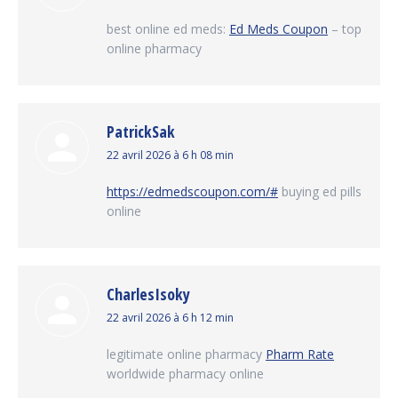
:
best online ed meds:
Ed Meds Coupon
– top
online pharmacy
PatrickSak
dit
22 avril 2026 à 6 h 08 min
:
https://edmedscoupon.com/#
buying ed pills
online
CharlesIsoky
dit
22 avril 2026 à 6 h 12 min
:
legitimate online pharmacy
Pharm Rate
worldwide pharmacy online