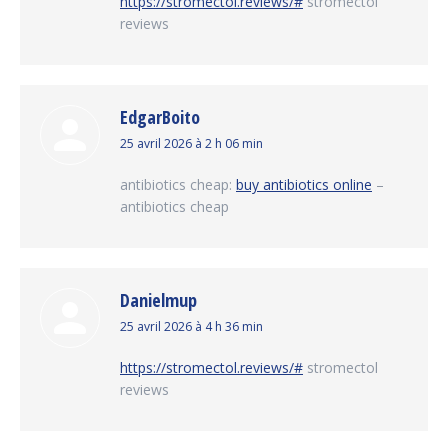
https://stromectol.reviews/#
stromectol
reviews
EdgarBoito
dit
25 avril 2026 à 2 h 06 min
:
antibiotics cheap:
buy antibiotics online
–
antibiotics cheap
Danielmup
dit
25 avril 2026 à 4 h 36 min
:
https://stromectol.reviews/#
stromectol
reviews