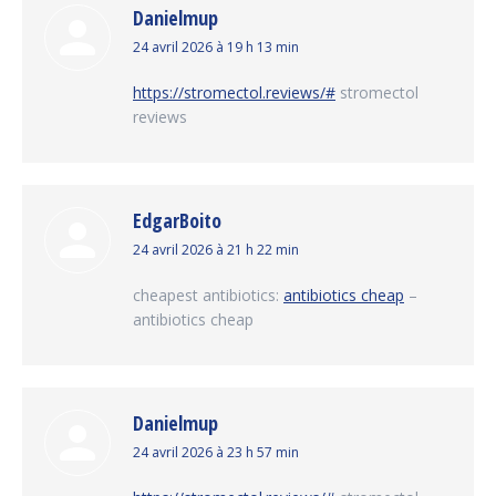
Danielmup
dit
24 avril 2026 à 19 h 13 min
:
https://stromectol.reviews/#
stromectol
reviews
EdgarBoito
dit
24 avril 2026 à 21 h 22 min
:
cheapest antibiotics:
antibiotics cheap
–
antibiotics cheap
Danielmup
dit
24 avril 2026 à 23 h 57 min
: