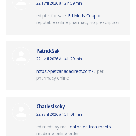
dit
22 avril 2026 à 12 h 59 min
:
ed pills for sale:
Ed Meds Coupon
–
reputable online pharmacy no prescription
PatrickSak
dit
22 avril 2026 à 14 h 29 min
:
https://petcanadadirect.com/#
pet
pharmacy online
CharlesIsoky
dit
22 avril 2026 à 15 h 01 min
:
ed meds by mail
online ed treatments
medicine online order