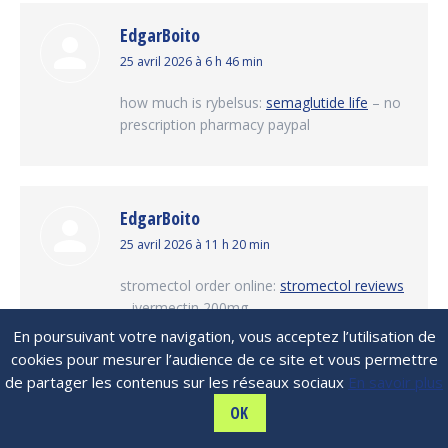
EdgarBoito
dit
25 avril 2026 à 6 h 46 min
:
how much is rybelsus:
semaglutide life
– no
prescription pharmacy paypal
EdgarBoito
dit
25 avril 2026 à 11 h 20 min
:
stromectol order online:
stromectol reviews
– ivermectin 200mg
En poursuivant votre navigation, vous acceptez l’utilisation de
cookies pour mesurer l’audience de ce site et vous permettre
de partager les contenus sur les réseaux sociaux
En savoir plus
DavidbiC
OK
dit
25 avril 2026 à 13 h 23 min