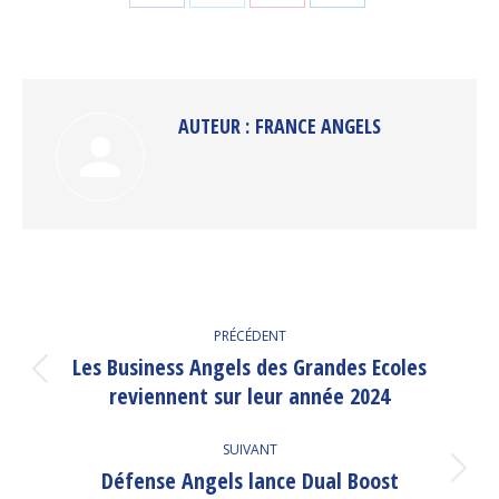
Partager
Partager
Partager
Partager
sur
sur
sur
sur
Facebook
Twitter
Pinterest
LinkedIn
AUTEUR :
FRANCE ANGELS
NAVIGATION
PRÉCÉDENT
ARTICLE
Les Business Angels des Grandes Ecoles
Article
reviennent sur leur année 2024
précédent
:
SUIVANT
Défense Angels lance Dual Boost
Article