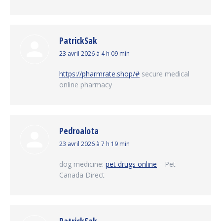
PatrickSak
dit
23 avril 2026 à 4 h 09 min
:
https://pharmrate.shop/#
secure medical
online pharmacy
Pedroalota
dit
23 avril 2026 à 7 h 19 min
:
dog medicine:
pet drugs online
– Pet
Canada Direct