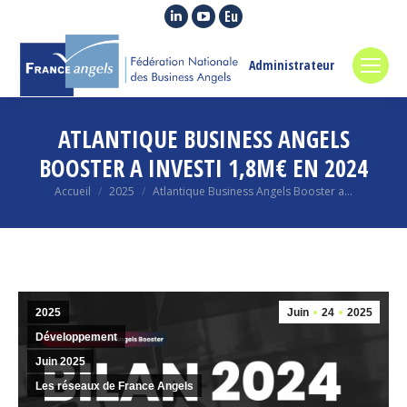
La
La
La
page
page
page
LinkedIn
YouTube
Euroquity
Administrateur
s'ouvre
s'ouvre
s'ouvre
dans
dans
dans
ATLANTIQUE BUSINESS ANGELS
une
une
une
nouvelle
nouvelle
nouvelle
BOOSTER A INVESTI 1,8M€ EN 2024
fenêtre
fenêtre
fenêtre
Vous êtes ici :
Accueil
2025
Atlantique Business Angels Booster a…
2025
Juin
24
2025
Développement
Juin 2025
Les réseaux de France Angels