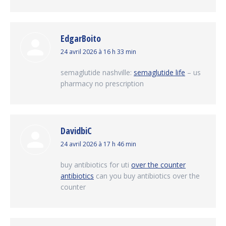
EdgarBoito
dit
24 avril 2026 à 16 h 33 min
:
semaglutide nashville:
semaglutide life
– us
pharmacy no prescription
DavidbiC
dit
24 avril 2026 à 17 h 46 min
:
buy antibiotics for uti
over the counter
antibiotics
can you buy antibiotics over the
counter