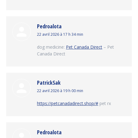
Pedroalota
dit
22 avril 2026 à 17 h 34 min
:
dog medicine:
Pet Canada Direct
– Pet
Canada Direct
PatrickSak
dit
22 avril 2026 à 19 h 00 min
:
https://petcanadadirect.shop/#
pet rx
Pedroalota