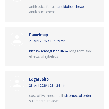
:
antibiotics for uti:
antibiotics cheap
–
antibiotics cheap
Danielmup
dit
23 avril 2026 à 19 h 29 min
:
https://semaglutide.life/#
long term side
effects of rybelsus
EdgarBoito
dit
23 avril 2026 à 21 h 24 min
:
cost of ivermectin pill:
stromectol order
–
stromectol reviews