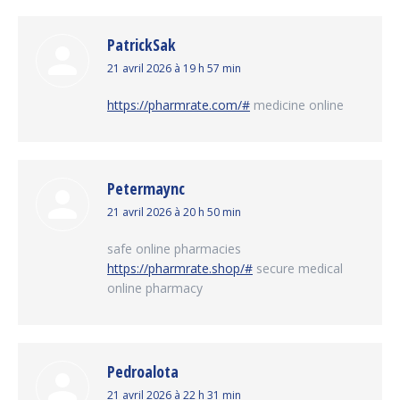
PatrickSak
dit
21 avril 2026 à 19 h 57 min
:
https://pharmrate.com/#
medicine online
Petermaync
dit
21 avril 2026 à 20 h 50 min
:
safe online pharmacies
https://pharmrate.shop/#
secure medical
online pharmacy
Pedroalota
dit
21 avril 2026 à 22 h 31 min