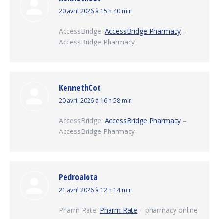
dit
20 avril 2026 à 15 h 40 min
:
AccessBridge:
AccessBridge Pharmacy
–
AccessBridge Pharmacy
KennethCot
dit
20 avril 2026 à 16 h 58 min
:
AccessBridge:
AccessBridge Pharmacy
–
AccessBridge Pharmacy
Pedroalota
dit
21 avril 2026 à 12 h 14 min
:
Pharm Rate:
Pharm Rate
– pharmacy online