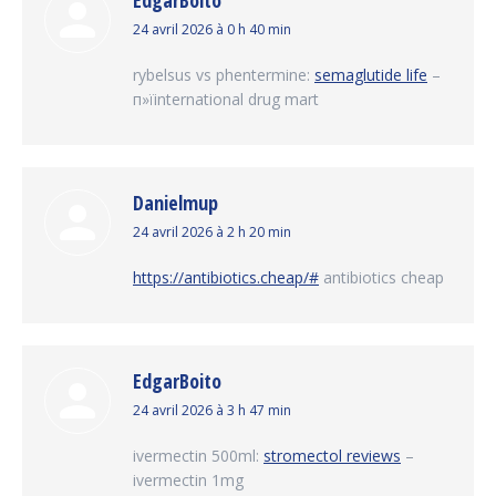
EdgarBoito
dit
24 avril 2026 à 0 h 40 min
:
rybelsus vs phentermine:
semaglutide life
–
п»їinternational drug mart
Danielmup
dit
24 avril 2026 à 2 h 20 min
:
https://antibiotics.cheap/#
antibiotics cheap
EdgarBoito
dit
24 avril 2026 à 3 h 47 min
:
ivermectin 500ml:
stromectol reviews
–
ivermectin 1mg