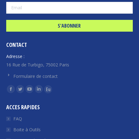
CONTACT
Adresse :
16 Rue de Turbigo, 75002 Paris
Formulaire de contact
Trouvez nous sur :
La
La
La
La
La
page
page
page
page
page
ACCES RAPIDES
Facebook
Twitter
YouTube
LinkedIn
Euroquity
s'ouvre
s'ouvre
s'ouvre
s'ouvre
s'ouvre
FAQ
dans
dans
dans
dans
dans
Boite à Outils
une
une
une
une
une