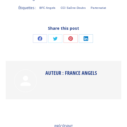
Étiquettes :
BFC Angels
CCI Saône-Doubs
Partenariat
Share this post
Partager
Partager
Partager
Partager
sur
sur
sur
sur
Facebook
Twitter
Pinterest
LinkedIn
AUTEUR :
FRANCE ANGELS
NAVIGATION
PRÉCÉDENT