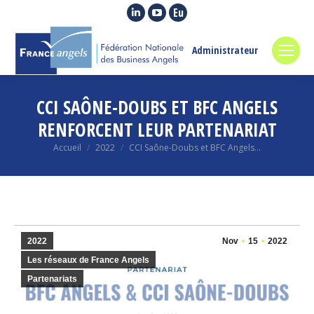
La
La
La
page
page
page
LinkedIn
YouTube
Euroquity
Administrateur
s'ouvre
s'ouvre
s'ouvre
dans
dans
dans
CCI SAÔNE-DOUBS ET BFC ANGELS
une
une
une
nouvelle
nouvelle
nouvelle
RENFORCENT LEUR PARTENARIAT
fenêtre
fenêtre
fenêtre
Vous êtes ici :
Accueil
2022
CCI Saône-Doubs et BFC Angels…
2022
Nov
15
2022
Les réseaux de France Angels
Partenariats