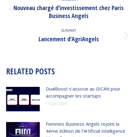
ARTICLE
Nouveau chargé d’investissement chez Paris
Article
Business Angels
précédent
:
SUIVANT
Lancement d’AgriAngels
Article
suivant
:
RELATED POSTS
DualBoost s’associe au GICAN pour
accompagner les startups
11 juin 2026
Femmes Business Angels rejoint la
4ème édition de l’Artificial Intelligence