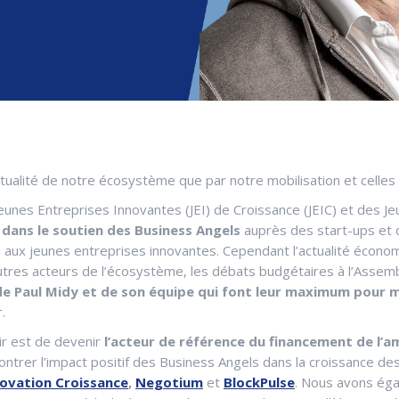
tualité de notre écosystème que par notre mobilisation et celles
eunes Entreprises Innovantes (JEI) de Croissance (JEIC) et des J
dans le soutien des Business Angels
auprès des start-ups et da
 aux jeunes entreprises innovantes. Cependant l’actualité écon
autres acteurs de l’écosystème, les débats budgétaires à l’Assem
e Paul Midy et de son équipe qui font leur maximum pour m
.
nir est de devenir
l’acteur de référence du financement de l’
trer l’impact positif des Business Angels dans la croissance des 
novation Croissance
,
Negotium
et
BlockPulse
. Nous avons éga