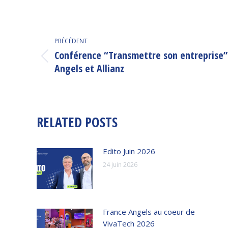
NAVIGATION
PRÉCÉDENT
ARTICLE
Conférence “Transmettre son entreprise”
Article
Angels et Allianz
précédent
:
RELATED POSTS
Edito Juin 2026
24 juin 2026
France Angels au coeur de
VivaTech 2026