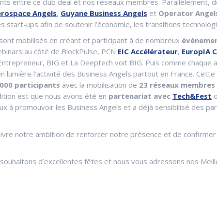
ents entre ce club deal et nos réseaux membres. Parallèlement, 
rospace Angels
,
Guyane Business Angels
et
Operator Angel
art-ups afin de soutenir l’économie, les transitions technologi
sont mobilisés en créant et participant à de nombreux
événement
ebinars au côté de BlockPulse, PCN
EIC Accélérateur
,
EuropIA C
Entrepreneur, BIG et La Deeptech voit BIG. Puis comme chaque a
lumière l’activité des Business Angels partout en France. Cette
000 participants
avec la mobilisation de
23 réseaux membres
ition est que nous avons été en
partenariat avec
Tech&Fest
o
 à promouvoir les Business Angels et a déjà sensibilisé des parti
re notre ambition de renforcer notre présence et de confirmer 
 souhaitons d’excellentes fêtes et nous vous adressons nos Meil