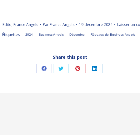
 :
Edito
,
France Angels
Par
France Angels
19 décembre 2024
Laisser un 
Étiquettes :
2024
Business Angels
Décembre
Réseaux de Business Angels
Share this post
Partager
Partager
Partager
Partager
sur
sur
sur
sur
Facebook
Twitter
Pinterest
LinkedIn