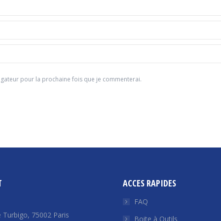
gateur pour la prochaine fois que je commenterai.
T
ACCES RAPIDES
FAQ
 Turbigo, 75002 Paris
Boite à Outils