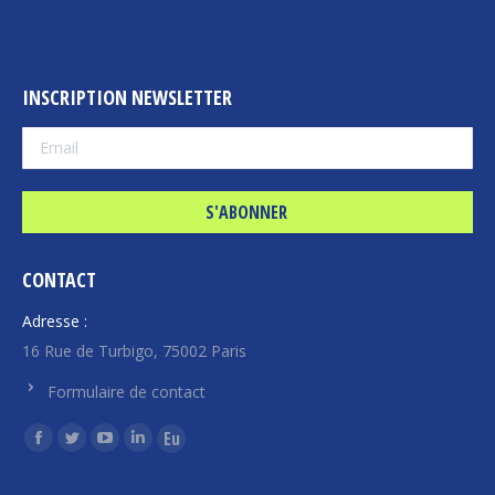
INSCRIPTION NEWSLETTER
CONTACT
Adresse :
16 Rue de Turbigo, 75002 Paris
Formulaire de contact
Trouvez nous sur :
La
La
La
La
La
page
page
page
page
page