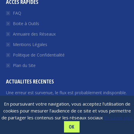
ACCES RAPIDES
Facebook
Twitter
YouTube
LinkedIn
Euroquity
s'ouvre
s'ouvre
s'ouvre
s'ouvre
s'ouvre
FAQ
dans
dans
dans
dans
dans
Boite à Outils
une
une
une
une
une
Annuaire des Réseaux
nouvelle
nouvelle
nouvelle
nouvelle
nouvelle
fenêtre
fenêtre
fenêtre
fenêtre
fenêtre
Mentions Légales
Politique de Confidentialité
Plan du Site
ACTUALITES RECENTES
Une erreur est survenue, le flux est probablement indisponible.
Veuillez réessayer plus tard.
En poursuivant votre navigation, vous acceptez l’utilisation de
cookies pour mesurer l’audience de ce site et vous permettre
de partager les contenus sur les réseaux sociaux
En savoir plus
France Angels | 2026 © Tous droits réservés
OK