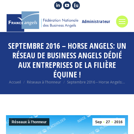
La
La
La
page
page
page
LinkedIn
YouTube
Euroquity
Administrateur
s'ouvre
s'ouvre
s'ouvre
dans
dans
dans
SEPTEMBRE 2016 – HORSE ANGELS: UN
une
une
une
nouvelle
nouvelle
nouvelle
RÉSEAU DE BUSINESS ANGELS DÉDIÉ
fenêtre
fenêtre
fenêtre
AUX ENTREPRISES DE LA FILIÈRE
ÉQUINE !
Vous êtes ici :
Accueil
Réseaux à l'honneur
Septembre 2016 – Horse Angels:…
Réseaux à l'honneur
Sep
27
2016