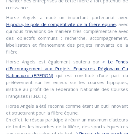
financer des entreprises de cette filière à fort potentiel de
croissance.
Horse Angels a noué un important partenariat avec
Hippolia,
le pôle de compétitivité de la filière équine
, avec
qui nous travaillons de manière très complémentaire avec
des objectifs communs : recherche, accompagnement,
labellisation et financement des projets innovants de la
filière.
Horse Angels est également soutenu par
«
Le Fonds
d’Encouragement aux Projets Equestres Régionaux Ou
Nationaux» (EPERON)
qui est constitué d’une part du
prélèvement sur les enjeux sur les courses hippiques,
institué au profit de la Fédération Nationale des Courses
Françaises (F.N.C.F.).
Horse Angels a été reconnu comme étant un outil innovant
et structurant pour la filière équine.
En effet, le réseau participe à réunir un maximum d’acteurs
de toutes les branches de la filière, des sports équestres
aux courses de galop et de trot,
à l’image de son prochain