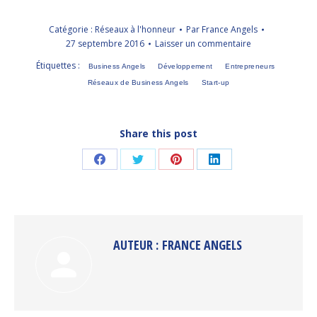
Catégorie :
Réseaux à l'honneur
Par
France Angels
27 septembre 2016
Laisser un commentaire
Étiquettes :
Business Angels
Développement
Entrepreneurs
Réseaux de Business Angels
Start-up
Share this post
Partager
Partager
Partager
Partager
sur
sur
sur
sur
Facebook
Twitter
Pinterest
LinkedIn
AUTEUR :
FRANCE ANGELS