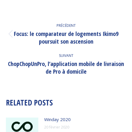
NAVIGATION
PRÉCÉDENT
ARTICLE
Focus: le comparateur de logements Ikimo9
Article
poursuit son ascension
précédent
:
SUIVANT
ChopChopUnPro, l’application mobile de livraison
Article
de Pro à domicile
suivant
:
RELATED POSTS
Winday 2020
20 février 2020