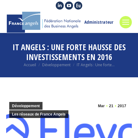
La
La
La
page
page
page
LinkedIn
YouTube
Euroquity
Administrateur
s'ouvre
s'ouvre
s'ouvre
dans
dans
dans
IT ANGELS : UNE FORTE HAUSSE DES
une
une
une
nouvelle
nouvelle
nouvelle
INVESTISSEMENTS EN 2016
fenêtre
fenêtre
fenêtre
Vous êtes ici :
Accueil
Développement
IT Angels : Une forte…
Développement
Mar
21
2017
Les réseaux de France Angels