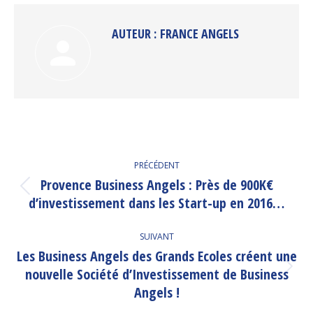
Facebook
Twitter
Pinterest
LinkedIn
AUTEUR :
FRANCE ANGELS
NAVIGATION
PRÉCÉDENT
ARTICLE
Provence Business Angels : Près de 900K€
Article
d’investissement dans les Start-up en 2016…
précédent
:
SUIVANT
Les Business Angels des Grands Ecoles créent une
nouvelle Société d’Investissement de Business
Article
suivant
Angels !
: