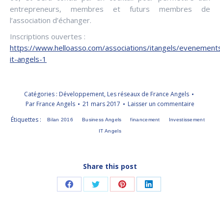
entrepreneurs, membres et futurs membres de
l’association d’échanger.
Inscriptions ouvertes :
https://www.helloasso.com/associations/itangels/evenements
it-angels-1
Catégories :
Développement
,
Les réseaux de France Angels
Par
France Angels
21 mars 2017
Laisser un commentaire
Étiquettes :
Bilan 2016
Business Angels
financement
Investissement
IT Angels
Share this post
Partager
Partager
Partager
Partager
sur
sur
sur
sur