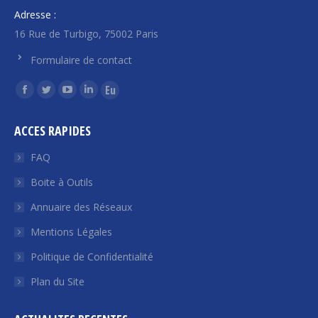
Adresse :
16 Rue de Turbigo, 75002 Paris
Formulaire de contact
Trouvez nous sur :
La
La
La
La
La
page
page
page
page
page
ACCES RAPIDES
Facebook
Twitter
YouTube
LinkedIn
Euroquity
s'ouvre
s'ouvre
s'ouvre
s'ouvre
s'ouvre
FAQ
dans
dans
dans
dans
dans
Boite à Outils
une
une
une
une
une
Annuaire des Réseaux
nouvelle
nouvelle
nouvelle
nouvelle
nouvelle
fenêtre
fenêtre
fenêtre
fenêtre
fenêtre
Mentions Légales
Politique de Confidentialité
Plan du Site