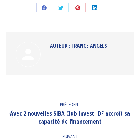
Partager
Partager
Partager
Partager
sur
sur
sur
sur
Facebook
Twitter
Pinterest
LinkedIn
AUTEUR :
FRANCE ANGELS
NAVIGATION
PRÉCÉDENT
ARTICLE
Avec 2 nouvelles SIBA Club Invest IDF accroît sa
Article
capacité de financement
précédent
:
SUIVANT