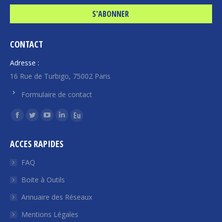
CONTACT
Adresse :
16 Rue de Turbigo, 75002 Paris
Formulaire de contact
Trouvez nous sur :
La
La
La
La
La
page
page
page
page
page
ACCES RAPIDES
Facebook
Twitter
YouTube
LinkedIn
Euroquity
s'ouvre
s'ouvre
s'ouvre
s'ouvre
s'ouvre
FAQ
dans
dans
dans
dans
dans
Boite à Outils
une
une
une
une
une
Annuaire des Réseaux
nouvelle
nouvelle
nouvelle
nouvelle
nouvelle
fenêtre
fenêtre
fenêtre
fenêtre
fenêtre
Mentions Légales