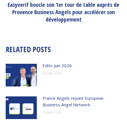
Easyverif boucle son 1er tour de table auprès de
Provence Business Angels pour accélérer son
Article
suivant
développement
:
RELATED POSTS
Edito Juin 2026
24 juin 2026
France Angels rejoint European
Business Angel Network
24 juin 2026