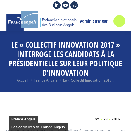
La
La
La
page
page
page
LinkedIn
YouTube
Euroquity
Administrateur
s'ouvre
s'ouvre
s'ouvre
dans
dans
dans
LE « COLLECTIF INNOVATION 2017 »
une
une
une
nouvelle
nouvelle
nouvelle
INTERROGE LES CANDIDATS À LA
fenêtre
fenêtre
fenêtre
PRÉSIDENTIELLE SUR LEUR POLITIQUE
D’INNOVATION
Vous êtes ici :
Accueil
France Angels
Le « Collectif Innovation 2017…
France Angels
Oct
28
2016
Les actualités de France Angels
France Angels participe au “Collectif Innovation 2017” et