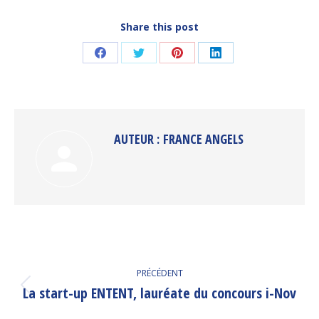
Share this post
Partager
Partager
Partager
Partager
sur
sur
sur
sur
Facebook
Twitter
Pinterest
LinkedIn
AUTEUR :
FRANCE ANGELS
NAVIGATION
PRÉCÉDENT
ARTICLE
La start-up ENTENT, lauréate du concours i-Nov
Article
précédent