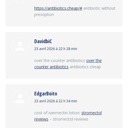
:
https://antibiotics.cheap/#
antibiotic without
presription
DavidbiC
dit
23 avril 2026 à 22 h 28 min
:
over the counter antibiotics
over the
counter antibiotics
antibiotics cheap
EdgarBoito
dit
23 avril 2026 à 22 h 34 min
:
cost of ivermectin lotion:
stromectol
reviews
– stromectol reviews