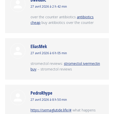
dit
27 avril 2026 à 2 h 42 min
:
over the counter antibiotics
antibiotics
cheap
buy antibiotics over the counter
EliasMek
dit
27 avril 2026 à 6 h 05 min
:
stromectol reviews:
stromectol ivermectin
buy
– stromectol reviews
PedroRhype
dit
27 avril 2026 à 8 h 50 min
:
https://semaglutide.life/#
what happens