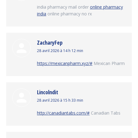
:
india pharmacy mail order
online pharmacy
india
online pharmacy no rx
ZacharyFep
dit
28 avril 2026 à 14 h 12 min
:
https://mexicanpharm.xyz/#
Mexican Pharm
Lincolndit
dit
28 avril 2026 à 15 h 33 min
:
http://canadiantabs.com/#
Canadian Tabs