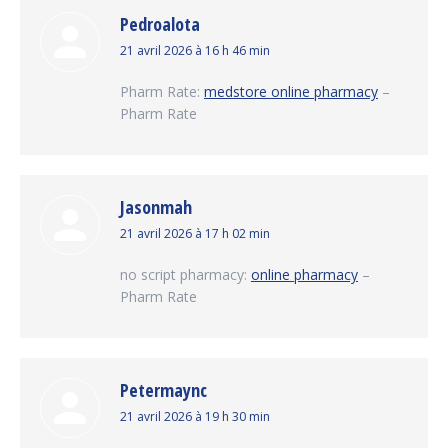
Pedroalota
dit
21 avril 2026 à 16 h 46 min
:
Pharm Rate:
medstore online pharmacy
–
Pharm Rate
Jasonmah
dit
21 avril 2026 à 17 h 02 min
:
no script pharmacy:
online pharmacy
–
Pharm Rate
Petermaync
dit
21 avril 2026 à 19 h 30 min
: