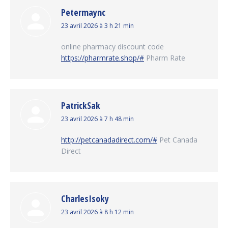
Petermaync
dit
23 avril 2026 à 3 h 21 min
:
online pharmacy discount code
https://pharmrate.shop/#
Pharm Rate
PatrickSak
dit
23 avril 2026 à 7 h 48 min
:
http://petcanadadirect.com/#
Pet Canada
Direct
CharlesIsoky
dit
23 avril 2026 à 8 h 12 min
: