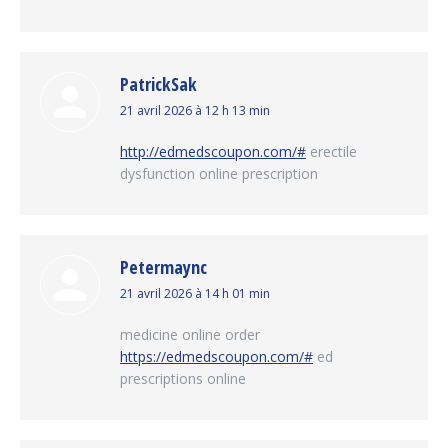
PatrickSak
dit
21 avril 2026 à 12 h 13 min
:
http://edmedscoupon.com/#
erectile
dysfunction online prescription
Petermaync
dit
21 avril 2026 à 14 h 01 min
:
medicine online order
https://edmedscoupon.com/#
ed
prescriptions online