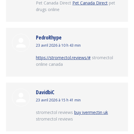
Pet Canada Direct
Pet Canada Direct
pet
drugs online
PedroRhype
dit
23 avril 2026 à 10 h 43 min
:
https://stromectol.reviews/#
stromectol
online canada
DavidbiC
dit
23 avril 2026 à 15 h 41 min
:
stromectol reviews
buy ivermectin uk
stromectol reviews