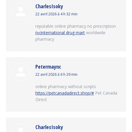
CharlesIsoky
dit
22 avril 2026 à 4 h 32 min
:
reputable online pharmacy no prescription
п»їinternational drug mart
worldwide
pharmacy
Petermaync
dit
22 avril 2026 à 6 h 29 min
:
online pharmacy without scripts
https://petcanadadirect.shop/#
Pet Canada
Direct
CharlesIsoky