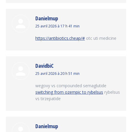
Danielmup
dit
25 avril 2026 à 17 h 41 min
:
https://antibiotics.cheap/#
otc uti medicine
DavidbiC
dit
25 avril 2026 à 20 h 51 min
:
wegovy vs compounded semaglutide
switching from ozempic to rybelsus
rybelsus
vs tirzepatide
Danielmup