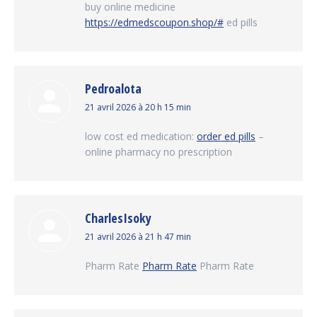
buy online medicine
https://edmedscoupon.shop/#
ed pills
Pedroalota
dit
21 avril 2026 à 20 h 15 min
:
low cost ed medication:
order ed pills
–
online pharmacy no prescription
CharlesIsoky
dit
21 avril 2026 à 21 h 47 min
:
Pharm Rate
Pharm Rate
Pharm Rate