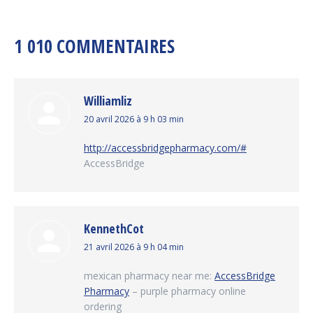
1 010 COMMENTAIRES
Williamliz
dit
20 avril 2026 à 9 h 03 min
:
http://accessbridgepharmacy.com/#
AccessBridge
KennethCot
dit
21 avril 2026 à 9 h 04 min
:
mexican pharmacy near me:
AccessBridge
Pharmacy
– purple pharmacy online
ordering