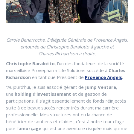
Carole Benarroche, Déléguée Générale de Provence Angels,
entourée de Christophe Baralotto à gauche et
Charles Richardson à droite.
Christophe Baralotto
, l’un des fondateurs de la société
marseillaise Provepharm Life Solutions succède à
Charles
Richardson
en tant que Président de
Provence Angels
.
“Aujourd’hui, je suis associé gérant de
Jump Venture
,
une
holding d’investissement
et de gestion de
participations. Il s’agit essentiellement de fonds réinjectés
suite à de beaux succès rencontrés durant ma carrière
professionnelle. Mes structures ont eu la chance de
bénéficier de soutiens et d’aides, c’est à notre tour d’agir
pour l’
amorçage
qui est une aventure risquée mais qui me