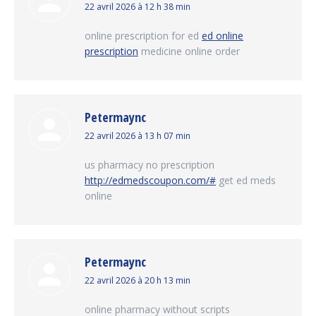
dit
22 avril 2026 à 12 h 38 min
:
online prescription for ed
ed online
prescription
medicine online order
Petermaync
dit
22 avril 2026 à 13 h 07 min
:
us pharmacy no prescription
http://edmedscoupon.com/#
get ed meds
online
Petermaync
dit
22 avril 2026 à 20 h 13 min
:
online pharmacy without scripts