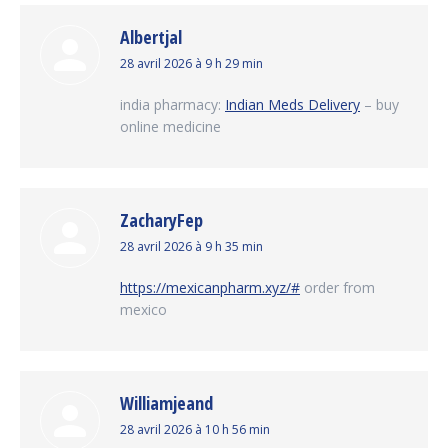
Albertjal
dit
28 avril 2026 à 9 h 29 min
:
india pharmacy:
Indian Meds Delivery
– buy
online medicine
ZacharyFep
dit
28 avril 2026 à 9 h 35 min
:
https://mexicanpharm.xyz/#
order from
mexico
Williamjeand
dit
28 avril 2026 à 10 h 56 min