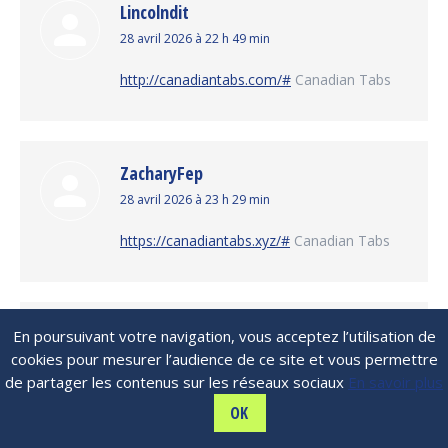
Lincolndit
dit
28 avril 2026 à 22 h 49 min
:
http://canadiantabs.com/#
Canadian Tabs
ZacharyFep
dit
28 avril 2026 à 23 h 29 min
:
https://canadiantabs.xyz/#
Canadian Tabs
Lincolndit
En poursuivant votre navigation, vous acceptez l’utilisation de
cookies pour mesurer l’audience de ce site et vous permettre
dit
29 avril 2026 à 6 h 04 min
de partager les contenus sur les réseaux sociaux
En savoir plus
:
https://mexicanpharm.com/#
Mexican
OK
Pharm