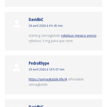
DavidbiC
dit
26 avril 2026 à 6 h 45 min
:
starting semaglutide
rybelsus mexico precio
rybelsus 3 mg para que sirve
PedroRhype
dit
26 avril 2026 à 18 h 07 min
:
https://semaglutide.life/#
affordable
semaglutide
DavidbiC