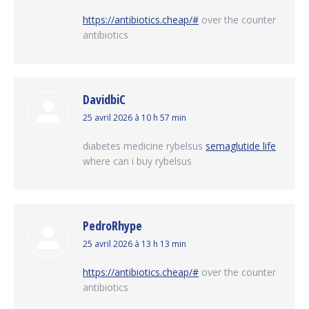
:
https://antibiotics.cheap/#
over the counter
antibiotics
DavidbiC
dit
25 avril 2026 à 10 h 57 min
:
diabetes medicine rybelsus
semaglutide life
where can i buy rybelsus
PedroRhype
dit
25 avril 2026 à 13 h 13 min
:
https://antibiotics.cheap/#
over the counter
antibiotics