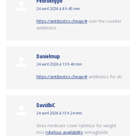
PedroRhype
dit
24 avril 2026 à 8 h 45 min
:
https://antibiotics.cheap/#
over the counter
antibiotics
Danielmup
dit
24 avril 2026 à 13 h 40 min
:
https://antibiotics.cheap/#
antibiotics for uti
DavidbiC
dit
24 avril 2026 à 15 h 24 min
:
does medicare cover rybelsus for weight
loss
rybelsus availability
semaglutide