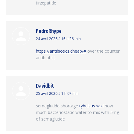
tirzepatide
PedroRhype
dit
24 avril 2026 à 15 h 26 min
:
https://antibiotics.cheap/#
over the counter
antibiotics
DavidbiC
dit
25 avril 2026 à 1 h 07 min
:
semaglutide shortage
rybelsus wiki
how
much bacteriostatic water to mix with 5mg
of semaglutide