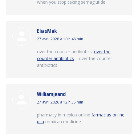
when you stop taking semaglutide
EliasMek
dit
27 avril 2026 à 10 h 48 min
:
over the counter antibiotics:
over the
counter antibiotics
– over the counter
antibiotics
Williamjeand
dit
27 avril 2026 à 12 h 35 min
:
pharmacy in mexico online
farmacias online
usa
mexican medicine