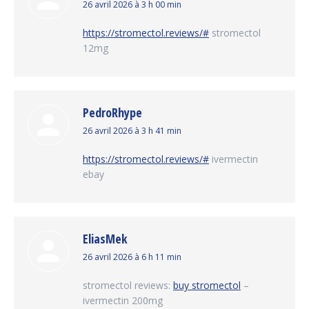
dit
26 avril 2026 à 3 h 00 min
:
https://stromectol.reviews/#
stromectol
12mg
PedroRhype
dit
26 avril 2026 à 3 h 41 min
:
https://stromectol.reviews/#
ivermectin
ebay
EliasMek
dit
26 avril 2026 à 6 h 11 min
:
stromectol reviews:
buy stromectol
–
ivermectin 200mg