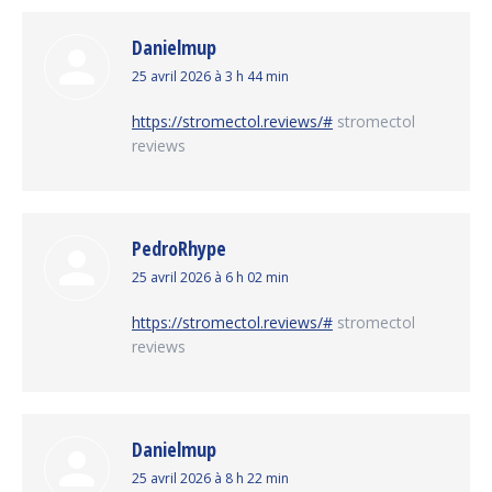
Danielmup
dit
25 avril 2026 à 3 h 44 min
:
https://stromectol.reviews/#
stromectol
reviews
PedroRhype
dit
25 avril 2026 à 6 h 02 min
:
https://stromectol.reviews/#
stromectol
reviews
Danielmup
dit
25 avril 2026 à 8 h 22 min