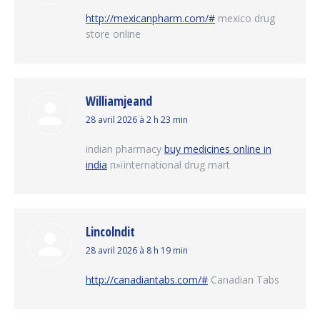
:
http://mexicanpharm.com/#
mexico drug
store online
Williamjeand
dit
28 avril 2026 à 2 h 23 min
:
indian pharmacy
buy medicines online in
india
п»їinternational drug mart
Lincolndit
dit
28 avril 2026 à 8 h 19 min
:
http://canadiantabs.com/#
Canadian Tabs