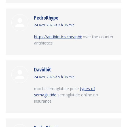
PedroRhype
dit
24 avril 2026 à 2 h 36 min
:
https://antibiotics.cheap/#
over the counter
antibiotics
DavidbiC
dit
24 avril 2026 à 5 h 36 min
:
mochi semaglutide price
types of
semaglutide
semaglutide online no
insurance