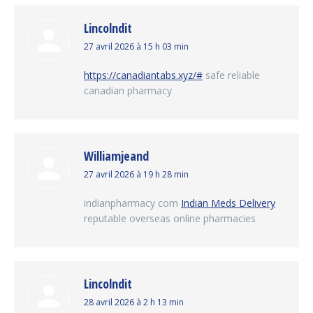
Lincolndit
dit
27 avril 2026 à 15 h 03 min
:
https://canadiantabs.xyz/#
safe reliable
canadian pharmacy
Williamjeand
dit
27 avril 2026 à 19 h 28 min
:
indianpharmacy com
Indian Meds Delivery
reputable overseas online pharmacies
Lincolndit
dit
28 avril 2026 à 2 h 13 min