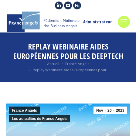
La
La
La
page
page
page
LinkedIn
YouTube
Euroquity
Administrateur
s'ouvre
s'ouvre
s'ouvre
dans
dans
dans
REPLAY WEBINAIRE AIDES
une
une
une
nouvelle
nouvelle
nouvelle
EUROPÉENNES POUR LES DEEPTECH
fenêtre
fenêtre
fenêtre
Vous êtes ici :
Accueil
France Angels
Replay Webinaire Aides Européennes pour…
France Angels
Nov
20
2023
Les actualités de France Angels