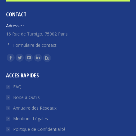
CONTACT
Adresse :
16 Rue de Turbigo, 75002 Paris
Formulaire de contact
Trouvez nous sur :
La
La
La
La
La
page
page
page
page
page
ACCES RAPIDES
Facebook
Twitter
YouTube
LinkedIn
Euroquity
s'ouvre
s'ouvre
s'ouvre
s'ouvre
s'ouvre
FAQ
dans
dans
dans
dans
dans
Boite à Outils
une
une
une
une
une
Annuaire des Réseaux
nouvelle
nouvelle
nouvelle
nouvelle
nouvelle
fenêtre
fenêtre
fenêtre
fenêtre
fenêtre
Mentions Légales
Politique de Confidentialité