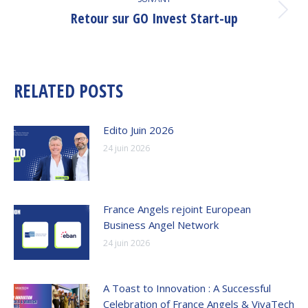
Retour sur GO Invest Start-up
Article
suivant
:
RELATED POSTS
Edito Juin 2026
24 juin 2026
France Angels rejoint European
Business Angel Network
24 juin 2026
A Toast to Innovation : A Successful
Celebration of France Angels & VivaTech