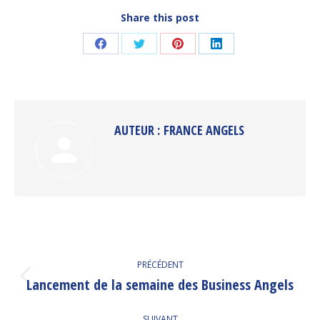
Share this post
Partager
Partager
Partager
Partager
sur
sur
sur
sur
Facebook
Twitter
Pinterest
LinkedIn
AUTEUR :
FRANCE ANGELS
NAVIGATION
PRÉCÉDENT
ARTICLE
Lancement de la semaine des Business Angels
Article
précédent
:
SUIVANT