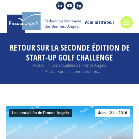
La
La
La
page
page
page
LinkedIn
YouTube
Euroquity
Administrateur
s'ouvre
s'ouvre
s'ouvre
dans
dans
dans
RETOUR SUR LA SECONDE ÉDITION DE
une
une
une
nouvelle
nouvelle
nouvelle
START-UP GOLF CHALLENGE
fenêtre
fenêtre
fenêtre
Vous êtes ici :
Accueil
Les actualités de France Angels
Retour sur la seconde édition…
Les actualités de France Angels
Juin
21
2018