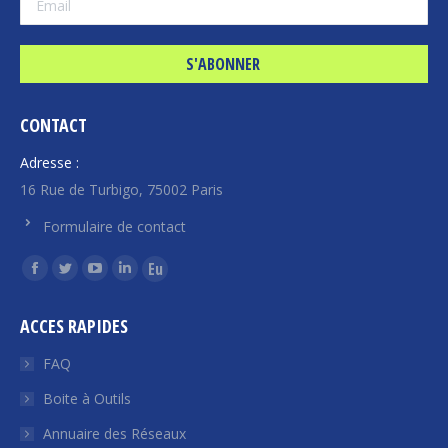
CONTACT
Adresse :
16 Rue de Turbigo, 75002 Paris
Formulaire de contact
Trouvez nous sur :
La
La
La
La
La
page
page
page
page
page
ACCES RAPIDES
Facebook
Twitter
YouTube
LinkedIn
Euroquity
s'ouvre
s'ouvre
s'ouvre
s'ouvre
s'ouvre
FAQ
dans
dans
dans
dans
dans
Boite à Outils
une
une
une
une
une
Annuaire des Réseaux
nouvelle
nouvelle
nouvelle
nouvelle
nouvelle