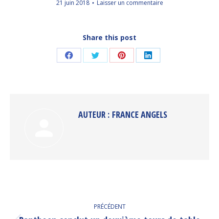
21 juin 2018
Laisser un commentaire
Share this post
Partager
Partager
Partager
Partager
sur
sur
sur
sur
Facebook
Twitter
Pinterest
LinkedIn
AUTEUR :
FRANCE ANGELS
NAVIGATION
PRÉCÉDENT
ARTICLE