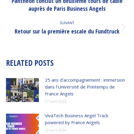
Pantheon conclut un deuxième tours de table
Article
auprès de Paris Business Angels
précédent
:
SUIVANT
Retour sur la première escale du Fundtruck
Article
suivant
:
RELATED POSTS
25 ans d’accompagnement : immersion
dans l’Université de Printemps de
France Angels
27 avril 2026
VivaTech Business Angel Track
powered by France Angels
20 avril 2026